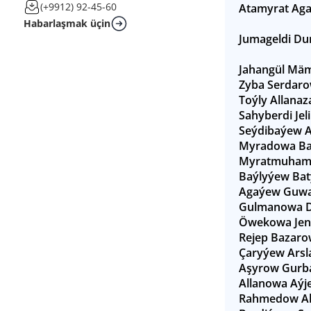
(+9912) 92-45-60
Atamyrat Ag
Habarlaşmak üçin
Jumageldi D
Jahangül Mä
Zyba Serdar
Toýly Allana
Sahyberdi Jel
Seýdibaýew A
Myradowa Ba
Myratmuha
Baýlyýew Bat
Agaýew Guwa
Gulmanowa 
Öwekowa Jen
Rejep Bazaro
Çaryýew Arsl
Aşyrow Gurb
Allanowa Aýj
Rahmedow Al