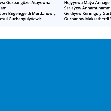
a Gurbangözel Ataýewna
Hojyýewa Maýa Annagel
lam
Sarjaýew Annamuhamme
ow Begençgeldi Merdanowiç
Geldiýew Kerimguly Gur
Resul Gurbangulyýewiç
Gurbanow Maksatberdi 