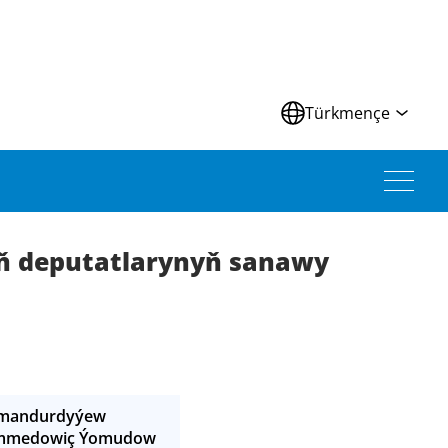
Türkmençe
yň deputatlarynyň sanawy
Amandurdyýew
ammedowiç Ýomudow