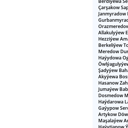
Berdiýewa S
Çarşakow Sa
Janmyradow 
Gurbanmyrad
Orazmeredow
Allakulyýew E
Hezziýew Ama
Berkeliýew To
Meredow Dur
Haýydowa Og
Öwlýagulyýe
Şadyýew Bah
Akyýewa Bos
Hasanow Zah
Jumaýew Bab
Dosmedow M
Haýdarowa L
Gaýypow Ser
Artykow Döw
Maşalaýew A
Haýytjanow Ý