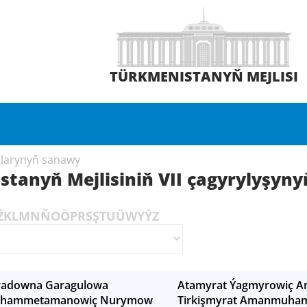
TÜRKMENISTANYŇ MEJLISI
tlarynyň sanawy
stanyň Mejlisiniň VII çagyrylyşyn
Ž
K
L
M
N
Ň
O
Ö
P
R
S
Ş
T
U
Ü
W
Y
Ý
Z
radowna Garagulowa
Atamyrat Ýagmyrowiç 
uhammetamanowiç Nurymow
Tirkişmyrat Amanmuh