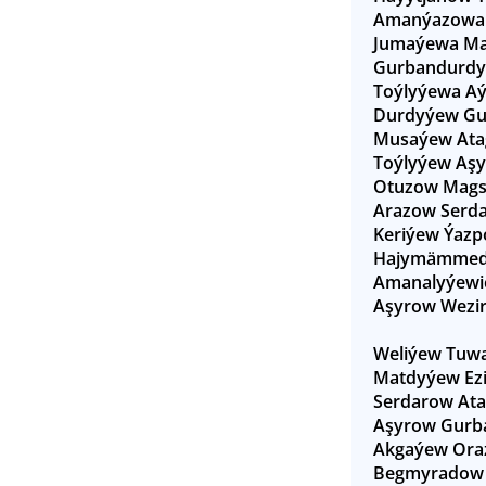
Amanýazowa
Jumaýewa Ma
Gurbandurdy
Toýlyýewa A
Durdyýew Gu
Musaýew Atag
Toýlyýew Aşy
Otuzow Magsa
Arazow Serda
Keriýew Ýazp
Hajymämmed
Amanalyýewi
Aşyrow Wezir
Weliýew Tuwa
Matdyýew Ez
Serdarow At
Aşyrow Gurb
Akgaýew Ora
Begmyradow 