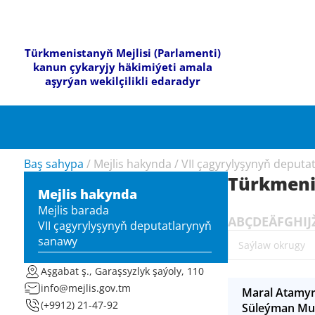
Türkmenistanyň Mejlisi (Parlamenti)
kanun çykaryjy häkimiýeti amala
aşyrýan wekilçilikli edaradyr
Baş sahypa
/
Mejlis hakynda
/
VII çagyrylyşynyň deputa
Türkmeni
Mejlis hakynda
Mejlis barada
A
B
Ç
D
E
Ä
F
G
H
I
J
VII çagyrylyşynyň deputatlarynyň
sanawy
Aşgabat ş., Garaşsyzlyk şaýoly, 110
info@mejlis.gov.tm
Maral Atamy
(+9912) 21-47-92
Süleýman M