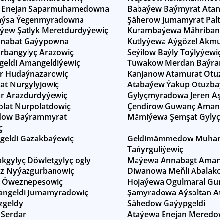
 Enejan Saparmuhamedowna
Babaýew Baýmyrat Atan
ýsa Ýegenmyradowna
Şäherow Jumamyrat Pal
ýew Şatlyk Meretdurdyýewiç
Kurambaýewa Mähriban
ýnabat Gaýypowna
Kutlyýewa Aýgözel Akm
rbangylyç Arazowiç
Seýilow Baýly Toýlyýewi
eldi Amangeldiýewiç
Tuwakow Merdan Baýra
r Hudaýnazarowiç
Kanjanow Atamurat Otu
t Nurgylyjowiç
Atabaýew Ýakup Otuzba
r Arazdurdyýewiç
Gylyçmyradowa Jeren A
olat Nurpolatdowiç
Çendirow Guwanç Ama
ow Baýrammyrat
Mämiýewa Şemşat Gyly
ç
geldi Gazakbaýewiç
Geldimämmedow Muham
Taňyrguliýewiç
kgylyç Döwletgylyç ogly
Maýewa Annabagt Aman
iz Nyýazgurbanowiç
Diwanowa Meňli Abalak
a Öweznepesowiç
Hojaýewa Ogulmaral G
angeldi Jumamyradowiç
Şamyradowa Aýsoltan 
zgeldy
Sähedow Gaýypgeldi
Serdar
Ataýewa Enejan Mered