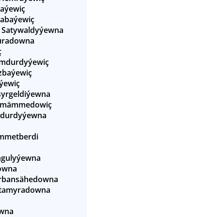
aýewiç
tabaýewiç
 Satywaldyýewna
uradowna
ç
mdurdyýewiç
zbaýewiç
ýewiç
şyrgeldiýewna
nmämmedowiç
çdurdyýewna
metberdi
gulyýewna
owna
urbansähedowna
Atamyradowna
owna