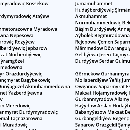
amyradowiç Kössekow
Jumamuhammet
Hudaýberdiýewiç Şirm
urdymyradowiç Ataýew
Akmuhammet
Nurmuhammedowiç Be
mmetorazowna Myradowa
Bäşim Durdyýewiç Ann
owna Nepesowa
Aýbölek Begmuradown
zarowiç Rozyýew
Rejepowa Çemen Sapar
ilberdiýewiç Jepbarow
Mämmedow Döwrangul
zat Nurberdiýewiç
Geldiýewa Jeren Täçmy
ýramgözel
Durdyýew Serdar Gulm
mmedowna
yr Orazdurdyýewiç
Görmekow Gurbanmyra
nçmyrat Bagybekowiç
Mollaberdiýew Ýeňiş Jum
Dünýägözel Akmuhammedowna
Owganow Saparmyrat E
net Ýazberdiýewna
Maksat Hojamyradowiç 
w
Gurbanmyradow Allamyr
an Meredowiç
Haýydow Arslan Hudaýb
anmyrat Durdymyradowiç
Babanyýazow Maksat B
emal Täçnazarowna
Gurbangeldiýew Begenç
i Muradowiç
Saparow Orazgeldi Şam