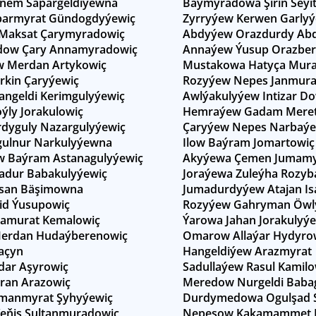
enem Sapargeldiýewna
Baýmyradowa Şirin Seýi
parmyrat Gündogdyýewiç
Zyrryýew Kerwen Garlyý
Maksat Çarymyradowiç
Abdyýew Orazdurdy Ab
ow Çary Annamyradowiç
Annaýew Ýusup Orazber
 Merdan Artykowiç
Mustakowa Hatyça Mur
rkin Çaryýewiç
Rozyýew Nepes Janmur
ngeldi Kerimgulyýewiç
Awlýakulyýew Intizar D
ýly Jorakulowiç
Hemraýew Gadam Meret
dyguly Nazargulyýewiç
Çaryýew Nepes Narbaýe
ulnur Narkulyýewna
Ilow Baýram Jomartowiç
w Baýram Astanagulyýewiç
Akyýewa Çemen Jumamy
adur Babakulyýewiç
Joraýewa Zuleýha Rozy
san Bäşimowna
Jumadurdyýew Atajan Is
id Ýusupowiç
Rozyýew Gahryman Öwl
amurat Kemalowiç
Ýarowa Jahan Jorakulyý
erdan Hudaýberenowiç
Omarow Allaýar Hydyro
açyn
Hangeldiýew Arazmyrat
dar Aşyrowiç
Sadullaýew Rasul Kamilo
ran Arazowiç
Meredow Nurgeldi Babag
manmyrat Şyhyýewiç
Durdymedowa Ogulşad 
eňiş Sultanmuradowiç
Nepesow Kakamammet 