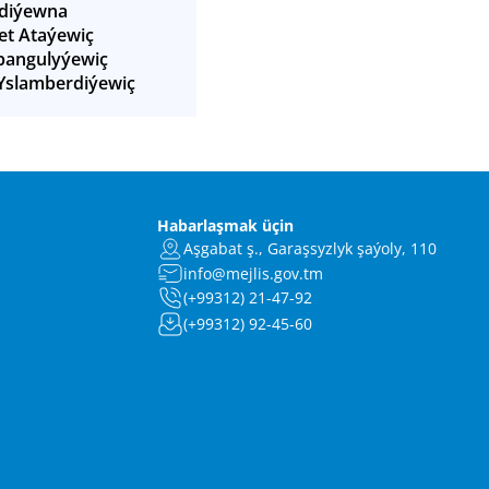
diýewna
t Ataýewiç
bangulyýewiç
Yslamberdiýewiç
Habarlaşmak üçin
Aşgabat ş., Garaşsyzlyk şaýoly, 110
info@mejlis.gov.tm
(+99312) 21-47-92
(+99312) 92-45-60