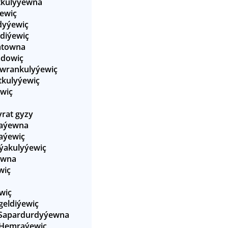
tkulyýewna
ewiç
dyýewiç
diýewiç
atowna
adowiç
owrankulyýewiç
kulyýewiç
wiç
rat gyzy
baýewna
aýewiç
ýakulyýewiç
ewna
wiç
wiç
eldiýewiç
Sapardurdyýewna
Hemraýewiç