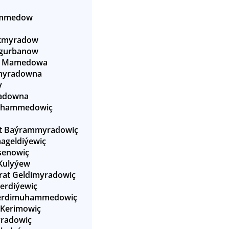
ämmedow
kmyradow
agurbanow
a Mamedowa
myradowna
y
radowna
uhammedowiç
t Baýrammyradowiç
ageldiýewiç
senowiç
Kulyýew
at Geldimyradowiç
erdiýewiç
erdimuhammedowiç
 Kerimowiç
yradowiç