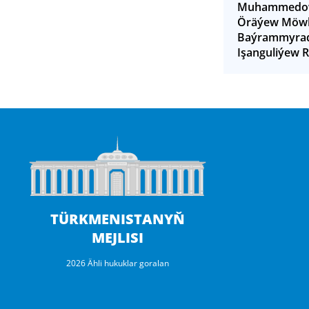
Muhammedow
Öräýew Möw
Baýrammyrad
Işanguliýew 
TÜRKMENISTANYŇ
MEJLISI
2026 Ähli hukuklar goralan