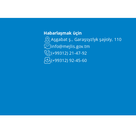
Habarlaşmak üçin
Aşgabat ş., Garaşsyzlyk şaýoly, 110
info@mejlis.gov.tm
(+99312) 21-47-92
(+99312) 92-45-60