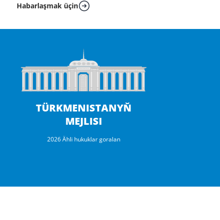
Habarlaşmak üçin
TÜRKMENISTANYŇ
MEJLISI
2026 Ähli hukuklar goralan