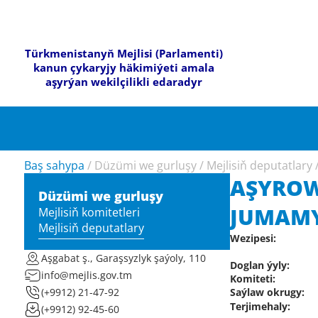
Türkmenistanyň Mejlisi (Parlamenti)
kanun çykaryjy häkimiýeti amala
aşyrýan wekilçilikli edaradyr
Baş sahypa
/
Düzümi we gurluşy
/
Mejlisiň deputatlary
AŞYROW
Düzümi we gurluşy
JUMAM
Mejlisiň komitetleri
Mejlisiň deputatlary
Wezipesi:
Aşgabat ş., Garaşsyzlyk şaýoly, 110
Doglan ýyly:
info@mejlis.gov.tm
Komiteti:
Saýlaw okrugy:
(+9912) 21-47-92
Terjimehaly:
(+9912) 92-45-60