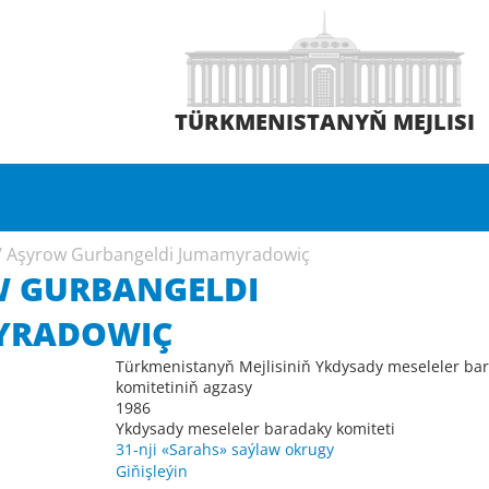
TÜRKMENISTANYŇ MEJLISI
/
Aşyrow Gurbangeldi Jumamyradowiç
 GURBANGELDI
YRADOWIÇ
Türkmenistanyň Mejlisiniň Ykdysady meseleler ba
komitetiniň agzasy
1986
Ykdysady meseleler baradaky komiteti
31-nji «Sarahs» saýlaw okrugy
Giňişleýin