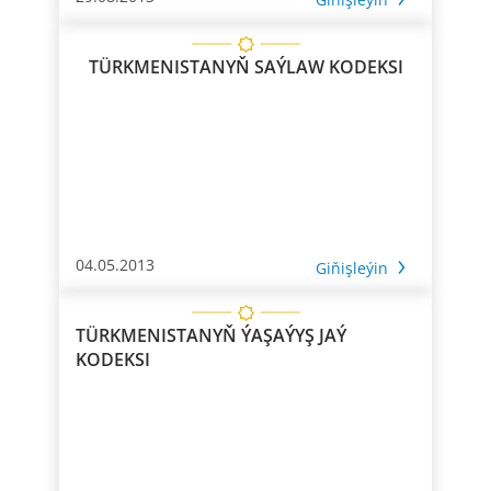
TÜRKMENISTANYŇ SAÝLAW KODEKSI
04.05.2013
Giňişleýin
TÜRKMENISTANYŇ ÝAŞAÝYŞ JAÝ
KODEKSI