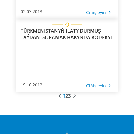
02.03.2013
Giňişleýin
TÜRKMENISTANYŇ ILATY DURMUŞ
TAÝDAN GORAMAK HAKYNDA KODEKSI
19.10.2012
Giňişleýin
1
2
3