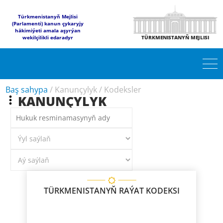
Türkmenistanyň Mejlisi
(Parlamenti) kanun çykaryjy
häkimiýeti amala aşyrýan
wekilçilikli edaradyr
TÜRKMENISTANYŇ MEJLISI
Baş sahypa
/
Kanunçylyk
/
Kodeksler
KANUNÇYLYK
TÜRKMENISTANYŇ RAÝAT KODEKSI