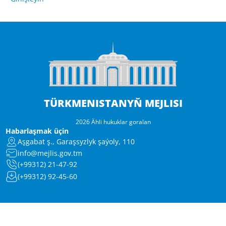
TÜRKMENISTANYŇ MEJLISI
2026 Ähli hukuklar goralan
Habarlaşmak üçin
Aşgabat ş., Garaşsyzlyk şaýoly, 110
info@mejlis.gov.tm
(+99312) 21-47-92
(+99312) 92-45-60