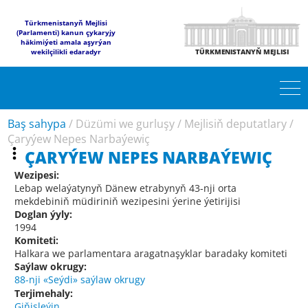
Türkmenistanyň Mejlisi
(Parlamenti) kanun çykaryjy
häkimiýeti amala aşyrýan
wekilçilikli edaradyr
TÜRKMENISTANYŇ MEJLISI
Baş sahypa
/
Düzümi we gurluşy
/
Mejlisiň deputatlary
/
Çaryýew Nepes Narbaýewiç
ÇARYÝEW NEPES NARBAÝEWIÇ
Wezipesi:
Lebap welaýatynyň Dänew etrabynyň 43-nji orta
mekdebiniň müdiriniň wezipesini ýerine ýetirijisi
Doglan ýyly:
1994
Komiteti:
Halkara we parlamentara aragatnaşyklar baradaky komiteti
Saýlaw okrugy:
88-nji «Seýdi» saýlaw okrugy
Terjimehaly:
Giňişleýin