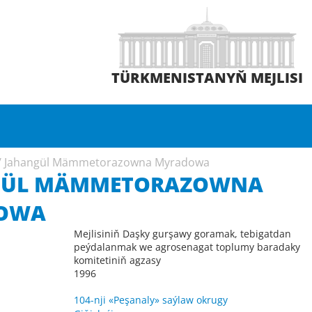
TÜRKMENISTANYŇ MEJLISI
/
Jahangül Mämmetorazowna Myradowa
GÜL MÄMMETORAZOWNA
OWA
Mejlisiniň Daşky gurşawy goramak, tebigatdan
peýdalanmak we agrosenagat toplumy baradaky
komitetiniň agzasy
1996
104-nji «Peşanaly» saýlaw okrugy