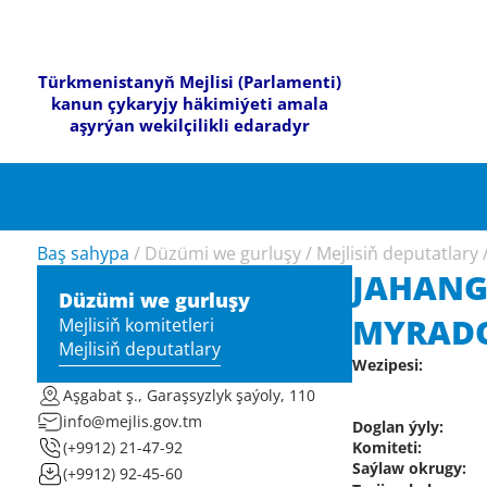
Türkmenistanyň Mejlisi (Parlamenti)
kanun çykaryjy häkimiýeti amala
aşyrýan wekilçilikli edaradyr
Baş sahypa
/
Düzümi we gurluşy
/
Mejlisiň deputatlary
JAHAN
Düzümi we gurluşy
MYRAD
Mejlisiň komitetleri
Mejlisiň deputatlary
Wezipesi:
Aşgabat ş., Garaşsyzlyk şaýoly, 110
info@mejlis.gov.tm
Doglan ýyly:
Komiteti:
(+9912) 21-47-92
Saýlaw okrugy:
(+9912) 92-45-60