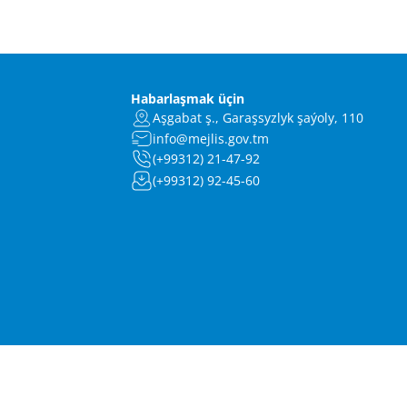
Habarlaşmak üçin
Aşgabat ş., Garaşsyzlyk şaýoly, 110
info@mejlis.gov.tm
(+99312) 21-47-92
(+99312) 92-45-60