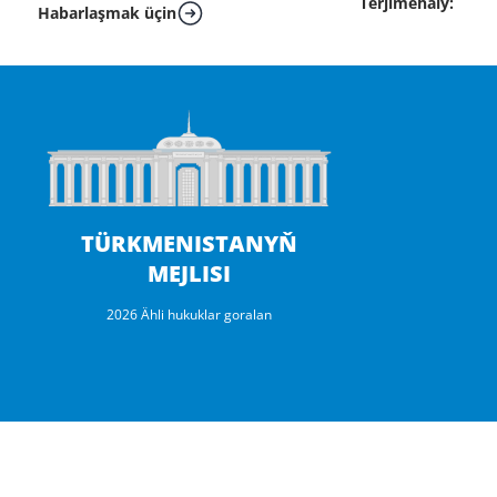
Terjimehaly:
Habarlaşmak üçin
TÜRKMENISTANYŇ
MEJLISI
2026 Ähli hukuklar goralan