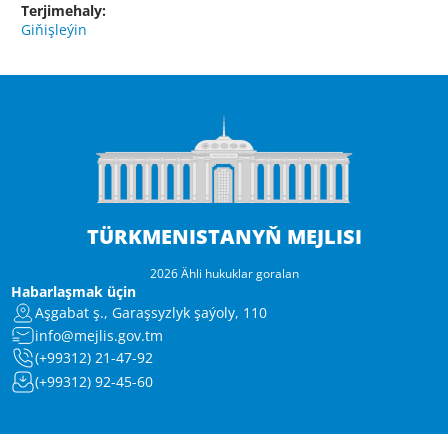
Terjimehaly:
Giňişleýin
TÜRKMENISTANYŇ MEJLISI
2026 Ähli hukuklar goralan
Habarlaşmak üçin
Aşgabat ş., Garaşsyzlyk şaýoly, 110
info@mejlis.gov.tm
(+99312) 21-47-92
(+99312) 92-45-60