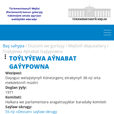
Türkmenistanyň Mejlisi
(Parlamenti) kanun çykaryjy
häkimiýeti amala aşyrýan
wekilçilikli edaradyr
TÜRKMENISTANYŇ MEJLISI
Baş sahypa
/
Düzümi we gurluşy
/
Mejlisiň deputatlary
/
Toýlyýewa Aýnabat Gaýypowna
TOÝLYÝEWA AÝNABAT
GAÝYPOWNA
Wezipesi:
Daşoguz welaýatynyň Köneürgenç etrabynyň 38-nji orta
mekdebiniň müdiri
Doglan ýyly:
1971
Komiteti:
Halkara we parlamentara aragatnaşyklar baradaky komiteti
Saýlaw okrugy:
55-nji «Dessan» saýlaw okrugy