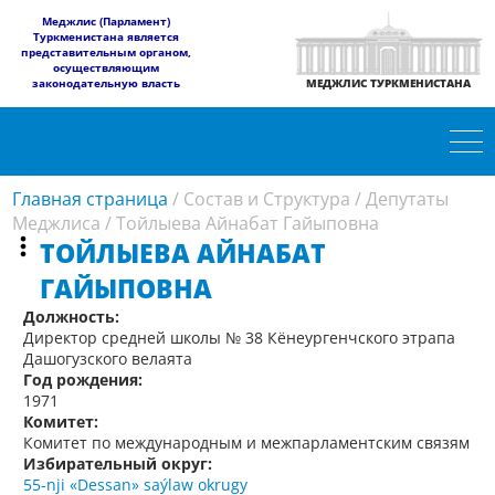
​Меджлис (Парламент)
Туркменистана является
представительным органом,
осуществляющим
законодательную власть
МЕДЖЛИС ТУРКМЕНИСТАНА
Главная страница
/
Состав и Структура
/
Депутаты
Меджлиса
/
Тойлыева Айнабат Гайыповна
ТОЙЛЫЕВА АЙНАБАТ
ГАЙЫПОВНА
Должность:
Директор средней школы № 38 Кёнеургенчского этрапа
Дашогузского велаята
Год рождения:
1971
Комитет:
Комитет по международным и межпарламентским связям
Избирательный округ:
55-nji «Dessan» saýlaw okrugy