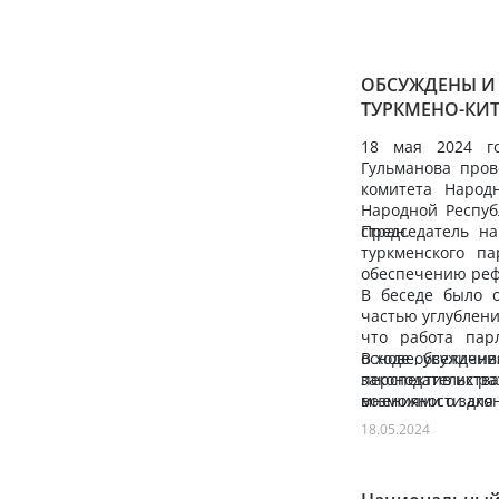
ОБСУЖДЕНЫ И
ТУРКМЕНО-КИ
18 мая 2024 го
Гульманова пров
комитета Народн
Народной Респуб
стран.
Председатель на
туркменского п
обеспечению реф
В беседе было 
частью углублени
что работа пар
основе, увеличи
В ходе обсужден
законодательст
перспектив их ра
мнениями о закон
возможности для
женщин во всех 
торгово-экономич
18.05.2024
возможностях, о
охране и пере
поколения.