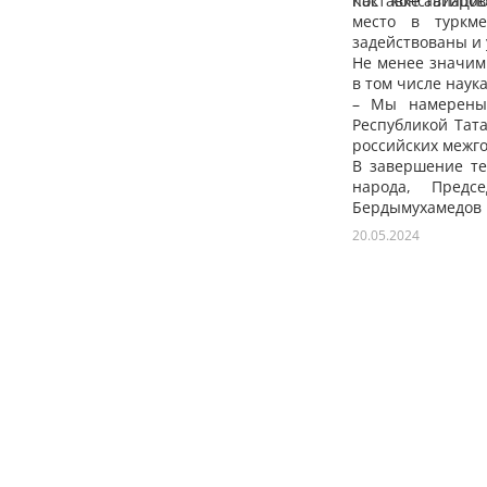
поставке авиацио
Как констатиро
место в туркме
задействованы и
Не менее значим
в том числе наук
– Мы намерены 
Республикой Тат
российских межго
В завершение те
народа, Предс
Бердымухамедо
пожелали друг 
20.05.2024
государственно
дальнейшего бла