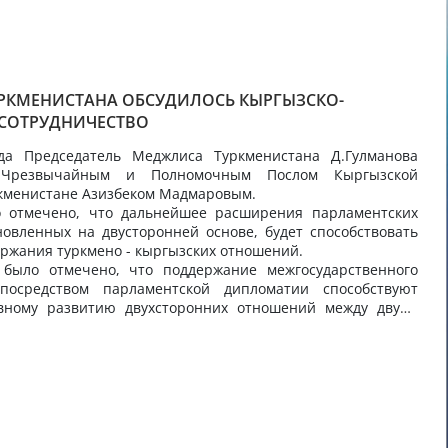
УРКМЕНИСТАНА ОБСУДИЛОСЬ КЫРГЫЗСКО-
 СОТРУДНИЧЕСТВО
да Председатель Меджлиса Туркменистана Д.Гулманова
 Чрезвычайным и Полномочным Послом Кыргызской
ркменистане Азизбеком Мадмаровым.
о отмечено, что дальнейшее расширения парламентских
новленных на двусторонней основе, будет способствовать
ржания туркмено - кыргызских отношений.
 было отмечено, что поддержание межгосударственного
 посредством парламентской дипломатии способствуют
ивному развитию двухсторонних отношений между двумя
во-экономической, культурно-гуманитарной областях.