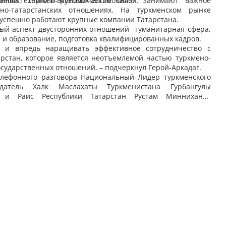
нной техники и грузовых автомобилей.
валось, торгово-экономические связи занимают важное
но-татарстанских отношениях. На туркменском рынке
 успешно работают крупные компании Татарстана.
ый аспект двусторонних отношений –гуманитарная сфера,
а и образование, подготовка квалифицированных кадров.
и впредь наращивать эффективное сотрудничество с
арстан, которое является неотъемлемой частью туркмено-
сударственных отношений, – подчеркнул Герой-Аркадаг.
лефонного разговора Национальный Лидер туркменского
едатель Халк Маслахаты Туркменистана Гурбангулы
в и Раис Республики Татарстан Рустам Минниханов
другу здоровья и дальнейших успехов в ответственной
й деятельности, а братским народам двух стран –
гополучия и процветания.