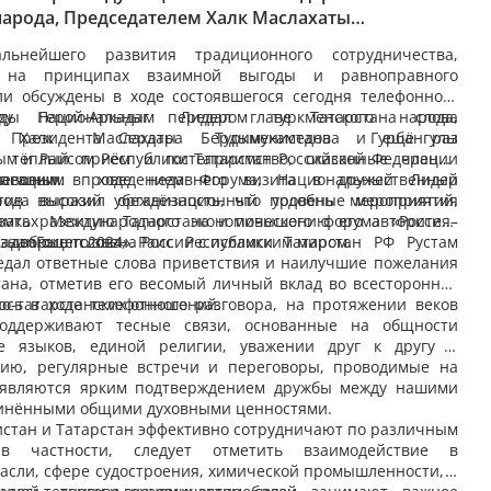
народа, Председателем Халк Маслахаты
 и главой Республики Татарстан РФ
льнейшего развития традиционного сотрудничества,
о на принципах взаимной выгоды и равноправного
ли обсуждены в ходе состоявшегося сегодня телефонного
ду Национальным Лидером туркменского народа,
ды Герой-Аркадаг передал главе Татарстана слова
м Халк Маслахаты Туркменистана Гурбангулы
т Президента Сердара Бердымухамедова и ещё раз
м и Раисом Республики Татарстан Российской Федерации
а тёплый приём и гостеприимство, оказанные членам
хановым.
легации в ходе недавнего визита в дружественный
спешным проведением Форума, Национальный Лидер
етив высокий организационный уровень мероприятий,
рода выразил убеждённость, что подобные мероприятия
мках Международного экономического форума «Россия–
овать развитию Татарстана и повышению его авторитета
azanForum 2024».
язывающего звена России с исламским миром.
а добрые слова, Раис Республики Татарстан РФ Рустам
дал ответные слова приветствия и наилучшие пожелания
тана, отметив его весомый личный вклад во всестороннее
о-татарстанских отношений.
ось в ходе телефонного разговора, на протяжении веков
ддерживают тесные связи, основанные на общности
тве языков, единой религии, уважении друг к другу и
ию, регулярные встречи и переговоры, проводимые на
 являются ярким подтверждением дружбы между нашими
инёнными общими духовными ценностями.
истан и Татарстан эффективно сотрудничают по различным
 в частности, следует отметить взаимодействие в
асли, сфере судостроения, химической промышленности, в