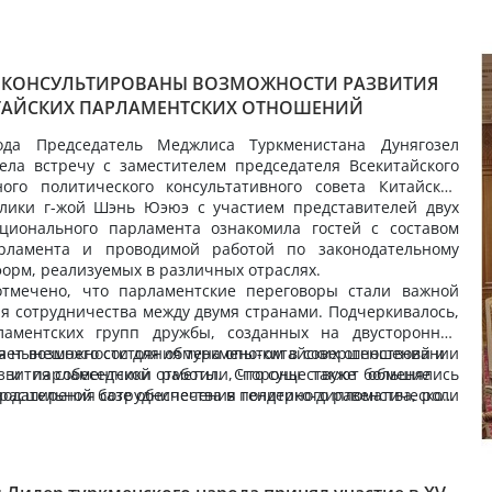
 КОНСУЛЬТИРОВАНЫ ВОЗМОЖНОСТИ РАЗВИТИЯ
ТАЙСКИХ ПАРЛАМЕНТСКИХ ОТНОШЕНИЙ
да Председатель Меджлиса Туркменистана Дунягозел
ела встречу с заместителем председателя Всекитайского
ого политического консультативного совета Китайской
лики г-жой Шэнь Юэюэ с участием представителей двух
ционального парламента ознакомилa гостей с составом
арламента и проводимой работой по законодательному
орм, реализуемых в различных отраслях.
отмечено, что парламентские переговоры стали важной
я сотрудничества между двумя странами. Подчеркивалось,
ламентских групп дружбы, созданных на двусторонней
вает возможности для обмена опытом в совершенствовании
ия нынешнего состояния туркмено-китайских отношений и
ва и парламентской работы. Стороны также обменялись
звития собеседники отметили, что существуют большие
одательной базе обеспечения гендерного равенства, роли
 расширения сотрудничества в политико-дипломатической,
сферах общественной жизни, создаваемых для них широких
еской, культурно-гуманитарной сферах.
б огромной работе проводимой женщинами по изучению,
даче национального культурного наследия будущие