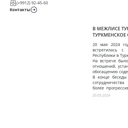
(+9912) 92-45-60
Контакты
В МЕЖЛИСЕ Т
ТУРКМЕНСКОЕ
20 мая 2024 го
встретилась с
Республики в Ту
На встрече был
отношений, уста
обогащению соде
В конце беседы
сотрудничества
более прогресс
странами в торго
20.05.2024