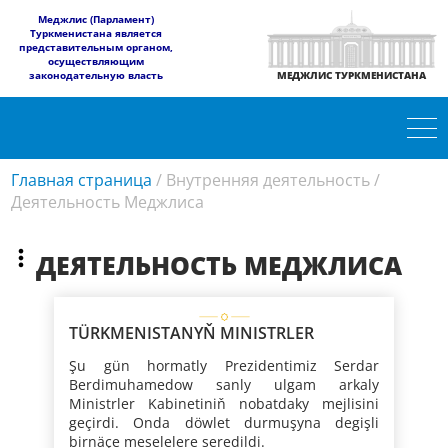
​Меджлис (Парламент)
Туркменистана является
представительным органом,
осуществляющим
законодательную власть
МЕДЖЛИС ТУРКМЕНИСТАНА
Главная страница
/
Внутренняя деятельность
/
Деятельность Меджлиса
ДЕЯТЕЛЬНОСТЬ МЕДЖЛИСА
TÜRKMENISTANYŇ MINISTRLER
KABINETINIŇ MEJLISI
Şu gün hormatly Prezidentimiz Serdar
Berdimuhamedow sanly ulgam arkaly
Ministrler Kabinetiniň nobatdaky mejlisini
geçirdi. Onda döwlet durmuşyna degişli
birnäçe meselelere seredildi.