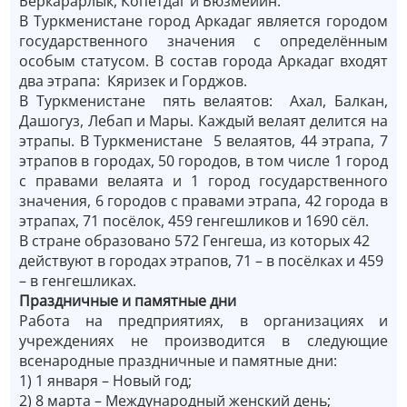
Беркарарлык, Копетдаг и Бюзмейин.
В Туркменистане город Аркадаг является городом
государственного значения с определённым
особым статусом. В состав города Аркадаг входят
два этрапа: Кяризек и Горджов.
В Туркменистане пять велаятов: Ахал, Балкан,
Дашогуз, Лебап и Мары. Каждый велаят делится на
этрапы. В Туркменистане 5 велаятов, 44 этрапа, 7
этрапов в городах, 50 городов, в том числе 1 город
с правами велаята и 1 город государственного
значения, 6 городов с правами этрапа, 42 города в
этрапах, 71 посёлок, 459 генгешликов и 1690 сёл.
В стране образовано 572 Генгеша, из которых 42
действуют в городах этрапов, 71 – в посёлках и 459
– в генгешликах.
Праздничные и памятные дни
Работа на предприятиях, в организациях и
учреждениях не производится в следующие
всенародные праздничные и памятные дни:
1) 1 января – Новый год;
2) 8 марта ­– Международный женский день;