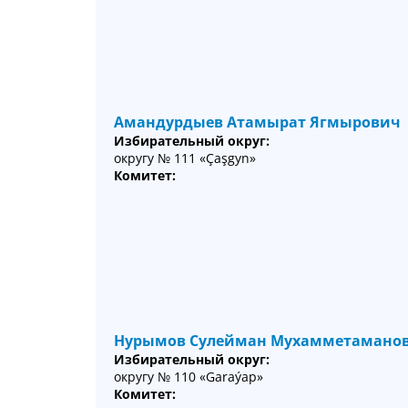
Амандурдыев Атамырат Ягмырович
Избирательный округ:
округу № 111 «Çaşgyn»
Комитет:
Нурымов Сулейман Мухамметамано
Избирательный округ:
округу № 110 «Garaýap»
Комитет: