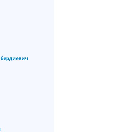
бердиевич
ч