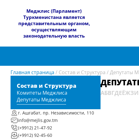
​Меджлис (Парламент)
Туркменистана является
представительным органом,
осуществляющим
законодательную власть
Главная страница
/
Состав и Структура
/
Депутаты М
ДЕПУТАТ
Состав и Структура
A
Б
В
Г
Д
Е
Ё
Ж
З
И
Комитеты Меджлиса
Депутаты Меджлиса
г. Ашгабат, пр. Независимости, 110
info@mejlis.gov.tm
(+9912) 21-47-92
(+9912) 92-45-60