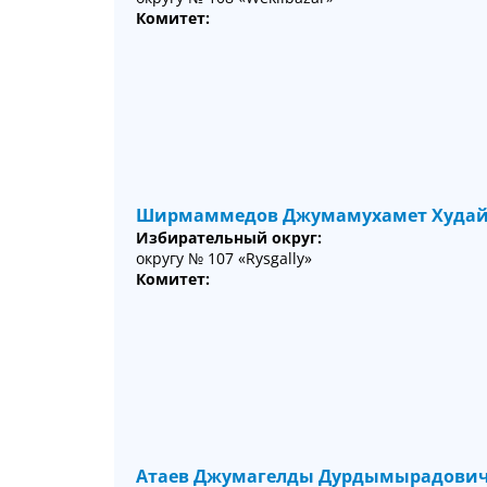
Комитет:
Ширмаммедов Джумамухамет Худай
Избирательный округ:
округу № 107 «Rysgally»
Комитет:
Атаев Джумагелды Дурдымырадови