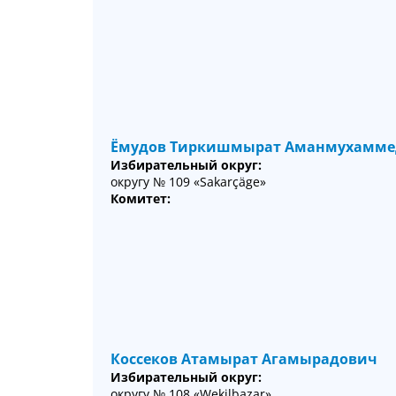
Ёмудов Тиркишмырат Аманмухамме
Избирательный округ:
округу № 109 «Sakarçäge»
Комитет:
Коссеков Атамырат Агамырадович
Избирательный округ:
округу № 108 «Wekilbazar»