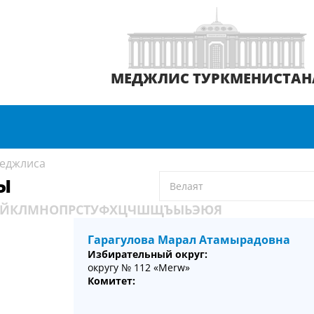
МЕДЖЛИС ТУРКМЕНИСТАН
еджлиса
Ы
Й
К
Л
М
Н
О
П
Р
С
Т
У
Ф
Х
Ц
Ч
Ш
Щ
Ъ
Ы
Ь
Э
Ю
Я
Гарагулова Марал Атамырадовна
Избирательный округ:
округу № 112 «Merw»
Комитет: