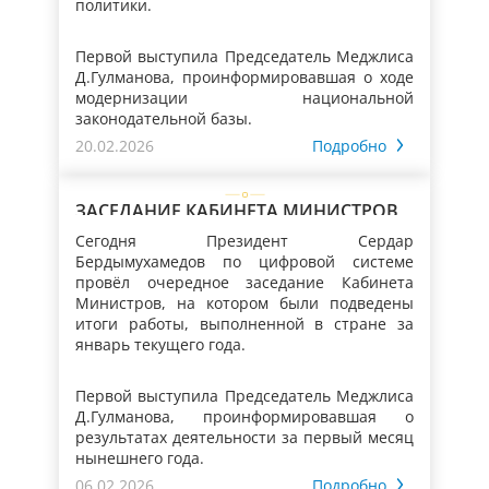
политики.
Первой выступила Председатель Меджлиса
Д.Гулманова, проинформировавшая о ходе
модернизации национальной
законодательной базы.
20.02.2026
Подробно
Как сообщалось, в настоящее время на
основе поступающих от министерств и
ЗАСЕДАНИЕ КАБИНЕТА МИНИСТРОВ
отраслевых ведомств предложений,
изучения международного и национального
ТУРКМЕНИСТАНА
Сегодня Президент Сердар
опыта вносятся изменения и дополнения в
Бердымухамедов по цифровой системе
Уголовный, Уголовно-процессуальный
провёл очередное заседание Кабинета
кодексы, Кодекс об административных
Министров, на котором были подведены
правонарушениях, в законы, связанные с
итоги работы, выполненной в стране за
повышением эффективности миграционной
январь текущего года.
Наряду с этим приняты верительные
политики, рыболовством и сохранением
грамоты от вновь назначенного
водных биологических ресурсов, а также в
Чрезвычайного и Полномочного Посла
Первой выступила Председатель Меджлиса
некоторые другие действующие правовые
Республики Индонезия в Туркменистане. В
Д.Гулманова, проинформировавшая о
акты.
рамках развития взаимовыгодного
результатах деятельности за первый месяц
сотрудничества с зарубежными
нынешнего года.
государствами и международными
06.02.2026
Подробно