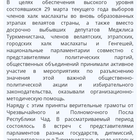
В целях обеспечения высокого уровня
состоявшихся 29 марта текущего года выборов
членов халк маслахаты во вновь образованных
этрапах велаятов страны, а также вместо
досрочно выбывших депутатов Меджлиса
Туркменистана, членов велаятских, этрапских,
городских халк маслахаты и Генгешей,
национальные парламентарии совместно с
представителями политических партий,
общественных объединений принимали активное
участие в мероприятиях по разъяснению
значения этой важной общественно-
политической акции и избирательного
законодательства, оказывали организационно-
методическую помощь.
Наряду с этим приняты верительные грамоты от
Чрезвычайного и Полномочного Посла
Республики Чад. В рассматриваемый период
состоялось 8 встреч с представителями
парламентов разных государств, дипмиссий,
аккредитованных в Туркменистане, в ходе которых