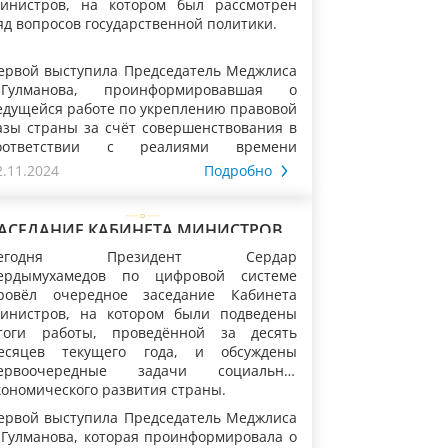
инистров, на котором был рассмотрен
яд вопросов государственной политики.
ервой выступила Председатель Меджлиса
.Гулманова, проинформировавшая о
едущейся работе по укреплению правовой
азы страны за счёт совершенствования в
оответствии с реалиями времени
ационального законодательства. В данной
2.11.2024
Подробно
вязи сообщалось, что осуществляется
нализ действующих законов посредством
несения необходимых изменений и
АСЕДАНИЕ КАБИНЕТА МИНИСТРОВ
месте с тем принята верительная грамота
ополнений согласно положениям
УРКМЕНИСТАНА
т Чрезвычайного и Полномочного Посла
Сегодня Президент Сердар
онституции Туркменистана и
оснии и Герцеговины в Туркменистане. В
ердымухамедов по цифровой системе
бщепринятым нормам международного
елях расширения взаимодействия с
ровёл очередное заседание Кабинета
рава.
арламентами зарубежных государств и
инистров, на котором были подведены
вторитетными организациями
тоги работы, проведённой за десять
редставители Меджлиса приняли участие
есяцев текущего года, и обсуждены
 7-й межпарламентской встрече
ервоочередные задачи социально-
Туркменистан–Европейский Союз»,
кономического развития страны.
уководитель парламента сообщила также
рошедшей в городе Брюссель
 ведущейся работе по вопросу
ервой выступила Председатель Меджлиса
Королевство Бельгия), итоговом заседании
пределения девиза предстоящего, 2025
.Гулманова, которая проинформировала о
иалога женщин стран Центральной Азии,