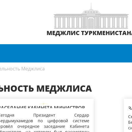
МЕДЖЛИС ТУРКМЕНИСТАН
ельность Меджлиса
ЛЬНОСТЬ МЕДЖЛИСА
ЗАСЕДАНИЕ КАБИНЕТА МИНИСТРОВ
З
ТУРКМЕНИСТАНА
Т
Сегодня Президент Сердар
Бердымухамедов по цифровой сис­теме
Б
провёл очередное заседание Кабинета
с
Министров, на котором был рассмотрен