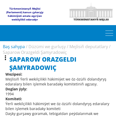
Türkmenistanyň Mejlisi
(Parlamenti) kanun çykaryjy
häkimiýeti amala aşyrýan
wekilçilikli edaradyr
TÜRKMENISTANYŇ MEJLISI
Baş sahypa
/
Düzümi we gurluşy
/
Mejlisiň deputatlary
/
Saparow Orazgeldi Şamyradowiç
SAPAROW ORAZGELDI
ŞAMYRADOWIÇ
Wezipesi:
Mejlisiň Ýerli wekilçilikli häkimiýet we öz-özüňi dolandyryş
edaralary bilen işlemek baradaky komitetiniň agzasy.
Doglan ýyly:
1994
Komiteti:
Ýerli wekilçilikli häkimiýet we öz-özüňi dolandyryş edaralary
bilen işlemek baradaky komiteti
Daşky gurşawy goramak, tebigatdan peýdalanmak we