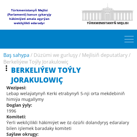
Türkmenistanyň Mejlisi
(Parlamenti) kanun çykaryjy
häkimiýeti amala aşyrýan
wekilçilikli edaradyr
TÜRKMENISTANYŇ MEJLISI
Baş sahypa
/
Düzümi we gurluşy
/
Mejlisiň deputatlary
/
Berkeliýew Toýly Jorakulowiç
BERKELIÝEW TOÝLY
JORAKULOWIÇ
Wezipesi:
Lebap welaýatynyň Kerki etrabynyň 5-nji orta mekdebiniň
himiýa mugallymy
Doglan ýyly:
1996
Komiteti:
Ýerli wekilçilikli häkimiýet we öz-özüňi dolandyryş edaralary
bilen işlemek baradaky komiteti
Saýlaw okrugy: