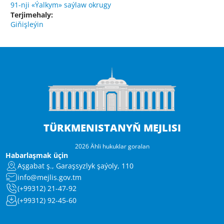
91-nji «Ýalkym» saýlaw okrugy
Terjimehaly:
Giňişleýin
TÜRKMENISTANYŇ MEJLISI
2026 Ähli hukuklar goralan
Habarlaşmak üçin
Aşgabat ş., Garaşsyzlyk şaýoly, 110
info@mejlis.gov.tm
(+99312) 21-47-92
(+99312) 92-45-60