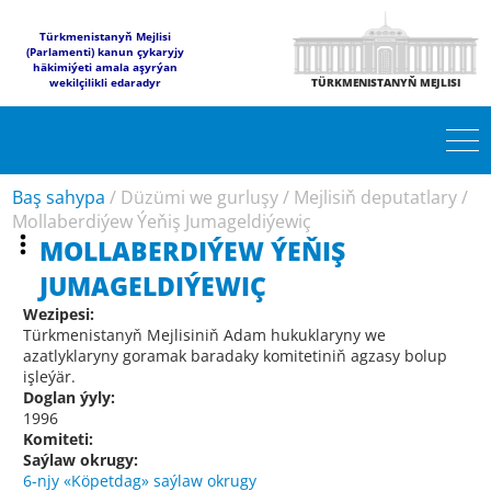
Türkmenistanyň Mejlisi
(Parlamenti) kanun çykaryjy
häkimiýeti amala aşyrýan
wekilçilikli edaradyr
TÜRKMENISTANYŇ MEJLISI
Baş sahypa
/
Düzümi we gurluşy
/
Mejlisiň deputatlary
/
Mollaberdiýew Ýeňiş Jumageldiýewiç
MOLLABERDIÝEW ÝEŇIŞ
JUMAGELDIÝEWIÇ
Wezipesi:
Türkmenistanyň Mejlisiniň Adam hukuklaryny we
azatlyklaryny goramak baradaky komitetiniň agzasy bolup
işleýär.
Doglan ýyly:
1996
Komiteti:
Saýlaw okrugy:
6-njy «Köpetdag» saýlaw okrugy