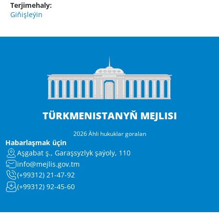
Terjimehaly:
Giňişleýin
TÜRKMENISTANYŇ MEJLISI
2026 Ähli hukuklar goralan
Habarlaşmak üçin
Aşgabat ş., Garaşsyzlyk şaýoly, 110
info@mejlis.gov.tm
(+99312) 21-47-92
(+99312) 92-45-60