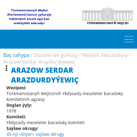
Türkmenistanyň Mejlisi
(Parlamenti) kanun çykaryjy
häkimiýeti amala aşyrýan
wekilçilikli edaradyr
TÜRKMENISTANYŇ MEJLISI
Baş sahypa
/
Düzümi we gurluşy
/
Mejlisiň deputatlary
/
Arazow Serdar Arazdurdyýewiç
ARAZOW SERDAR
ARAZDURDYÝEWIÇ
Wezipesi:
Türkmenistanyň Mejlisiniň Ykdysady meseleler baradaky
komitetiniň agzasy
Doglan ýyly:
1978
Komiteti:
Ykdysady meseleler baradaky komiteti
Saýlaw okrugy:
45-nji «Diýar» saýlaw okrugy