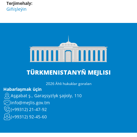
Terjimehaly:
Giňişleýin
TÜRKMENISTANYŇ MEJLISI
2026 Ähli hukuklar goralan
Habarlaşmak üçin
Aşgabat ş., Garaşsyzlyk şaýoly, 110
info@mejlis.gov.tm
(+99312) 21-47-92
(+99312) 92-45-60