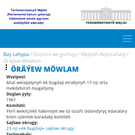
Türkmenistanyň Mejlisi
(Parlamenti) kanun çykaryjy
häkimiýeti amala aşyrýan
wekilçilikli edaradyr
TÜRKMENISTANYŇ MEJLISI
Baş sahypa
/
Düzümi we gurluşy
/
Mejlisiň deputatlary
/
Öräýew Möwlam
ÖRÄÝEW MÖWLAM
Wezipesi:
Ahal welaýatynyň Ak bugdaý etrabynyň 17-nji orta
mekdebiniň mugallymy
Doglan ýyly:
1961
Komiteti:
Ýerli wekilçilikli häkimiýet we öz-özüňi dolandyryş edaralary
bilen işlemek baradaky komiteti
Saýlaw okrugy:
23-nji «Ak bugdaý» saýlaw okrugy
Terjimehaly: