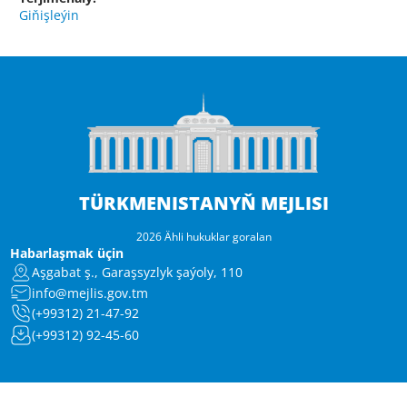
Giňişleýin
TÜRKMENISTANYŇ MEJLISI
2026 Ähli hukuklar goralan
Habarlaşmak üçin
Aşgabat ş., Garaşsyzlyk şaýoly, 110
info@mejlis.gov.tm
(+99312) 21-47-92
(+99312) 92-45-60