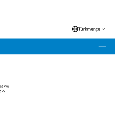
Türkmençe
ýet we
aky