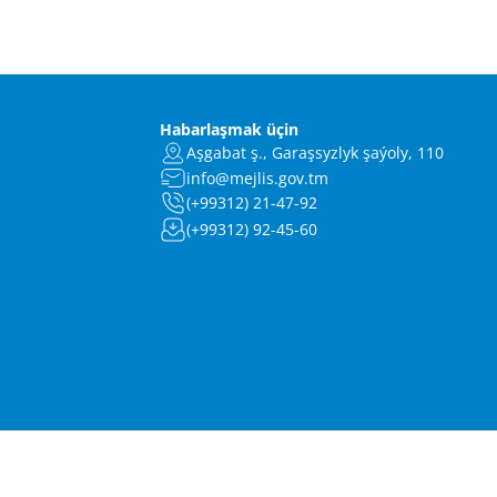
Habarlaşmak üçin
Aşgabat ş., Garaşsyzlyk şaýoly, 110
info@mejlis.gov.tm
(+99312) 21-47-92
(+99312) 92-45-60