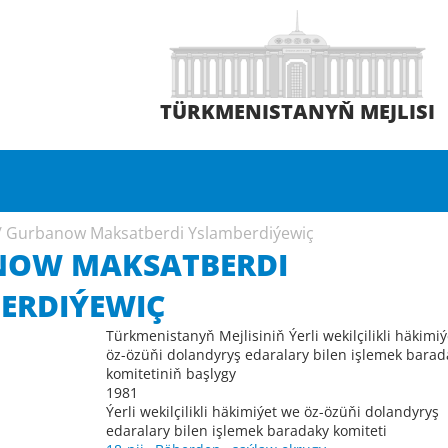
TÜRKMENISTANYŇ MEJLISI
/
Gurbanow Maksatberdi Yslamberdiýewiç
OW MAKSATBERDI
ERDIÝEWIÇ
Türkmenistanyň Mejlisiniň Ýerli wekilçilikli häkimi
öz-özüňi dolandyryş edaralary bilen işlemek barad
komitetiniň başlygy
1981
Ýerli wekilçilikli häkimiýet we öz-özüňi dolandyryş
edaralary bilen işlemek baradaky komiteti