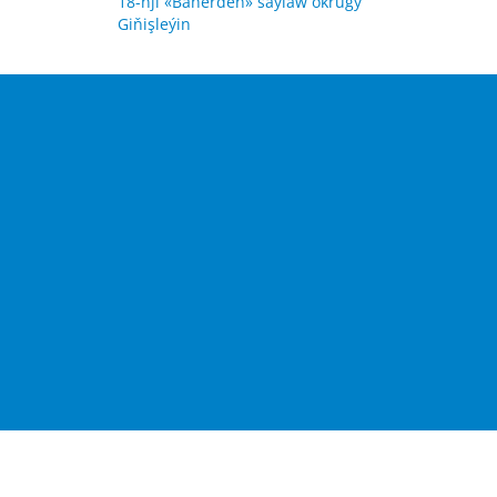
18-nji «Bäherden» saýlaw okrugy
Giňişleýin