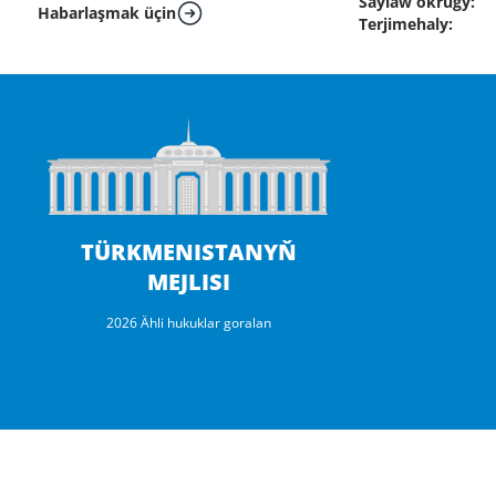
Saýlaw okrugy:
Habarlaşmak üçin
Terjimehaly:
TÜRKMENISTANYŇ
MEJLISI
2026 Ähli hukuklar goralan