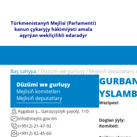
Türkmenistanyň Mejlisi (Parlamenti)
kanun çykaryjy häkimiýeti amala
aşyrýan wekilçilikli edaradyr
Baş sahypa
/
Düzümi we gurluşy
/
Mejlisiň deputatlary
GURBAN
Düzümi we gurluşy
YSLAMB
Mejlisiň komitetleri
Mejlisiň deputatlary
Wezipesi:
Aşgabat ş., Garaşsyzlyk şaýoly, 110
info@mejlis.gov.tm
Doglan ýyly:
Komiteti:
(+9912) 21-47-92
(+9912) 92-45-60