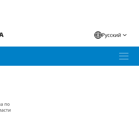
А
Русский
а по
ласти