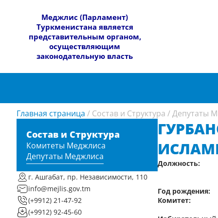
​Меджлис (Парламент)
Туркменистана является
представительным органом,
осуществляющим
законодательную власть
Главная страница
/
Состав и Структура
/
Депутаты М
ГУРБАН
Состав и Структура
ИСЛАМ
Комитеты Меджлиса
Депутаты Меджлиса
Должность:
г. Ашгабат, пр. Независимости, 110
info@mejlis.gov.tm
Год рождения:
Комитет:
(+9912) 21-47-92
(+9912) 92-45-60