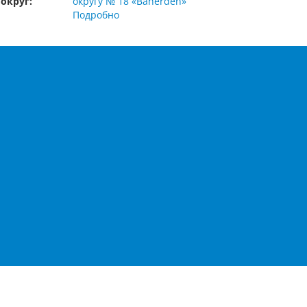
округ:
округу № 18 «Bäherden»
Подробно