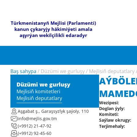
Türkmenistanyň Mejlisi (Parlamenti)
kanun çykaryjy häkimiýeti amala
aşyrýan wekilçilikli edaradyr
Baş sahypa
/
Düzümi we gurluşy
/
Mejlisiň deputatlary
AÝBÖL
Düzümi we gurluşy
MAMED
Mejlisiň komitetleri
Mejlisiň deputatlary
Wezipesi:
Doglan ýyly:
Aşgabat ş., Garaşsyzlyk şaýoly, 110
Komiteti:
info@mejlis.gov.tm
Saýlaw okrugy:
(+9912) 21-47-92
Terjimehaly:
(+9912) 92-45-60