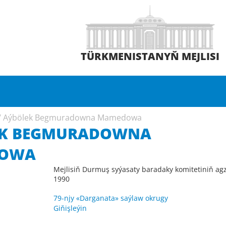
TÜRKMENISTANYŇ MEJLISI
/
Aýbölek Begmuradowna Mamedowa
EK BEGMURADOWNA
OWA
Mejlisiň Durmuş syýasaty baradaky komitetiniň ag
1990
79-njy «Darganata» saýlaw okrugy
Giňişleýin