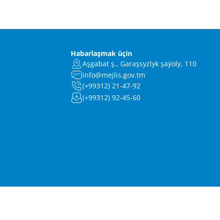
Habarlaşmak üçin
Aşgabat ş., Garaşsyzlyk şaýoly, 110
info@mejlis.gov.tm
(+99312) 21-47-92
(+99312) 92-45-60