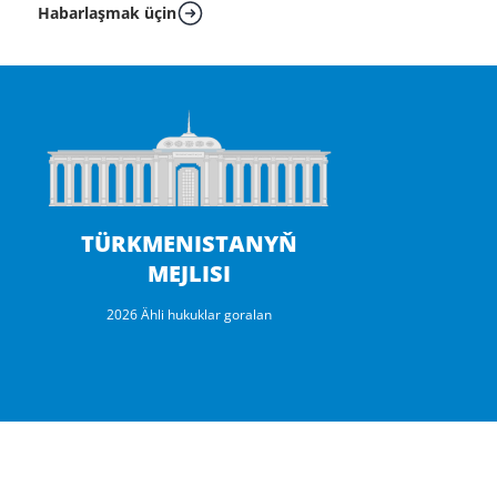
Habarlaşmak üçin
TÜRKMENISTANYŇ
MEJLISI
2026 Ähli hukuklar goralan