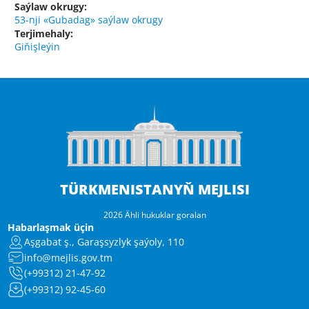
Saýlaw okrugy:
53-nji «Gubadag» saýlaw okrugy
Terjimehaly:
Giňişleýin
TÜRKMENISTANYŇ MEJLISI
2026 Ähli hukuklar goralan
Habarlaşmak üçin
Aşgabat ş., Garaşsyzlyk şaýoly, 110
info@mejlis.gov.tm
(+99312) 21-47-92
(+99312) 92-45-60