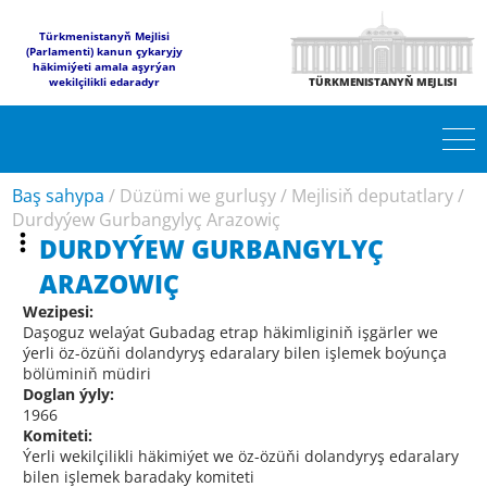
Türkmenistanyň Mejlisi
(Parlamenti) kanun çykaryjy
häkimiýeti amala aşyrýan
wekilçilikli edaradyr
TÜRKMENISTANYŇ MEJLISI
Baş sahypa
/
Düzümi we gurluşy
/
Mejlisiň deputatlary
/
Durdyýew Gurbangylyç Arazowiç
DURDYÝEW GURBANGYLYÇ
ARAZOWIÇ
Wezipesi:
Daşoguz welaýat Gubadag etrap häkimliginiň işgärler we
ýerli öz-özüňi dolandyryş edaralary bilen işlemek boýunça
bölüminiň müdiri
Doglan ýyly:
1966
Komiteti:
Ýerli wekilçilikli häkimiýet we öz-özüňi dolandyryş edaralary
bilen işlemek baradaky komiteti