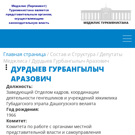
​Меджлис (Парламент)
Туркменистана является
представительным органом,
осуществляющим
законодательную власть
МЕДЖЛИС ТУРКМЕНИСТАНА
Главная страница
/
Состав и Структура
/
Депутаты
Меджлиса
/
Дурдыев Гурбангылыч Аразович
ДУРДЫЕВ ГУРБАНГЫЛЫЧ
АРАЗОВИЧ
Должность:
Заведующий Отделом кадров, координации
деятельности генгешликов и учреждений хякимлика
Губадагского этрапа Дашогузского велаята
Год рождения:
1966
Комитет:
Комитета по работе с органами местной
представительной власти и самоуправления