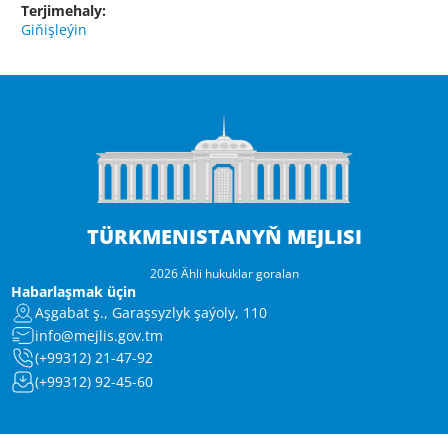
Terjimehaly:
Giňişleýin
TÜRKMENISTANYŇ MEJLISI
2026 Ähli hukuklar goralan
Habarlaşmak üçin
Aşgabat ş., Garaşsyzlyk şaýoly, 110
info@mejlis.gov.tm
(+99312) 21-47-92
(+99312) 92-45-60