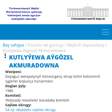
Türkmenistanyň Mejlisi
(Parlamenti) kanun çykaryjy
häkimiýeti amala aşyrýan
wekilçilikli edaradyr
TÜRKMENISTANYŇ MEJLISI
Baş sahypa
/
Düzümi we gurluşy
/
Mejlisiň deputatlary
/
Kutlyýewa Aýgözel Akmuradowna
KUTLYÝEWA AÝGÖZEL
AKMURADOWNA
Wezipesi:
Daşoguz welaýatynyň Köneürgenç etrap bilim bölüminiň
işgärler boýunça hünärmeni
Doglan ýyly:
1986
Komiteti:
Ykdysady meseleler baradaky komiteti
Saýlaw okrugy:
54-nji «Baýdak» saýlaw okrugy