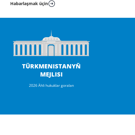
Habarlaşmak üçin
TÜRKMENISTANYŇ
MEJLISI
2026 Ähli hukuklar goralan