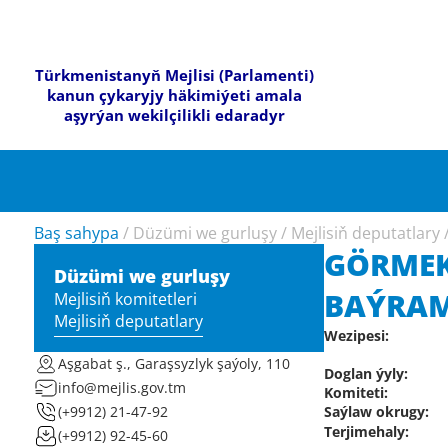
Türkmenistanyň Mejlisi (Parlamenti)
kanun çykaryjy häkimiýeti amala
aşyrýan wekilçilikli edaradyr
Baş sahypa
/
Düzümi we gurluşy
/
Mejlisiň deputatlary
GÖRME
Düzümi we gurluşy
BAÝRA
Mejlisiň komitetleri
Mejlisiň deputatlary
Wezipesi:
Aşgabat ş., Garaşsyzlyk şaýoly, 110
Doglan ýyly:
info@mejlis.gov.tm
Komiteti:
Saýlaw okrugy:
(+9912) 21-47-92
Terjimehaly:
(+9912) 92-45-60