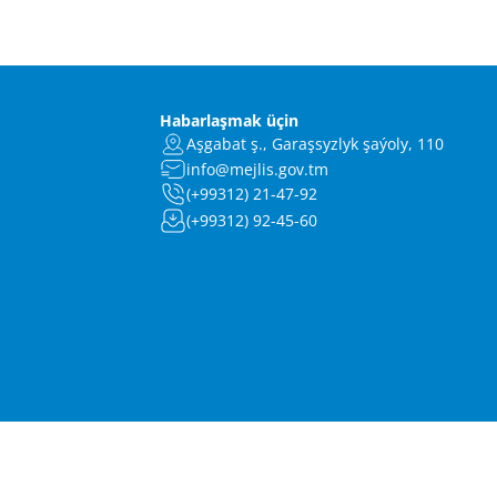
Habarlaşmak üçin
Aşgabat ş., Garaşsyzlyk şaýoly, 110
info@mejlis.gov.tm
(+99312) 21-47-92
(+99312) 92-45-60