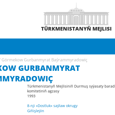
TÜRKMENISTANYŇ MEJLISI
/
Görmekow Gurbanmyrat Baýrammyradowiç
KOW GURBANMYRAT
MMYRADOWIÇ
Türkmenistanyň Mejlisiniň Durmuş syýasaty barad
komitetiniň agzasy
1993
8-nji «Dostluk» saýlaw okrugy
Giňişleýin