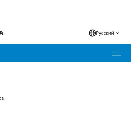
А
Русский
са