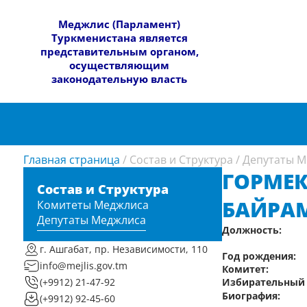
​Меджлис (Парламент)
Туркменистана является
представительным органом,
осуществляющим
законодательную власть
Главная страница
/
Состав и Структура
/
Депутаты М
ГОРМЕК
Состав и Структура
БАЙРА
Комитеты Меджлиса
Депутаты Меджлиса
Должность:
г. Ашгабат, пр. Независимости, 110
Год рождения:
info@mejlis.gov.tm
Комитет:
Избирательный 
(+9912) 21-47-92
Биография:
(+9912) 92-45-60