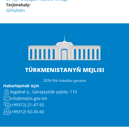
Terjimehaly:
Giňişleýin
TÜRKMENISTANYŇ MEJLISI
2026 Ähli hukuklar goralan
Habarlaşmak üçin
Aşgabat ş., Garaşsyzlyk şaýoly, 110
info@mejlis.gov.tm
(+99312) 21-47-92
(+99312) 92-45-60