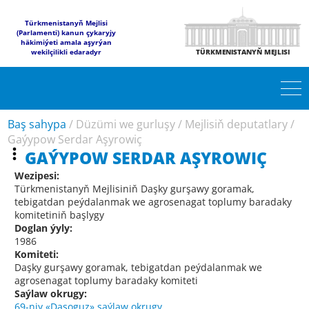
Türkmenistanyň Mejlisi
(Parlamenti) kanun çykaryjy
häkimiýeti amala aşyrýan
wekilçilikli edaradyr
TÜRKMENISTANYŇ MEJLISI
Baş sahypa
/
Düzümi we gurluşy
/
Mejlisiň deputatlary
/
Gaýypow Serdar Aşyrowiç
GAÝYPOW SERDAR AŞYROWIÇ
Wezipesi:
Türkmenistanyň Mejlisiniň Daşky gurşawy goramak,
tebigatdan peýdalanmak we agrosenagat toplumy baradaky
komitetiniň başlygy
Doglan ýyly:
1986
Komiteti:
Daşky gurşawy goramak, tebigatdan peýdalanmak we
agrosenagat toplumy baradaky komiteti
Saýlaw okrugy:
69-njy «Daşoguz» saýlaw okrugy