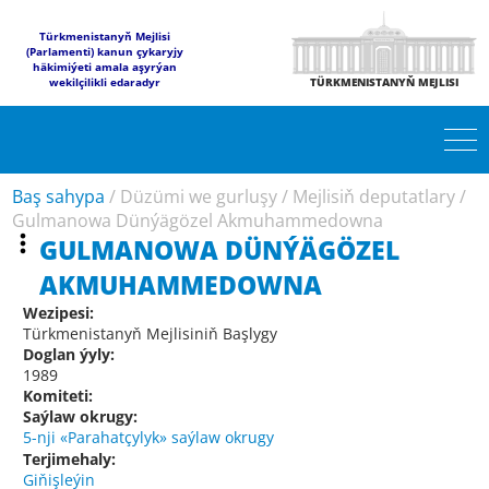
Türkmenistanyň Mejlisi
(Parlamenti) kanun çykaryjy
häkimiýeti amala aşyrýan
wekilçilikli edaradyr
TÜRKMENISTANYŇ MEJLISI
Baş sahypa
/
Düzümi we gurluşy
/
Mejlisiň deputatlary
/
Gulmanowa Dünýägözel Akmuhammedowna
GULMANOWA DÜNÝÄGÖZEL
AKMUHAMMEDOWNA
Wezipesi:
Türkmenistanyň Mejlisiniň Başlygy
Doglan ýyly:
1989
Komiteti:
Saýlaw okrugy:
5-nji «Parahatçylyk» saýlaw okrugy
Terjimehaly:
Giňişleýin