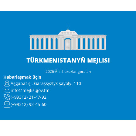
TÜRKMENISTANYŇ MEJLISI
2026 Ähli hukuklar goralan
Habarlaşmak üçin
Aşgabat ş., Garaşsyzlyk şaýoly, 110
info@mejlis.gov.tm
(+99312) 21-47-92
(+99312) 92-45-60