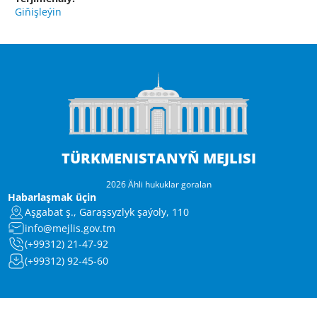
Giňişleýin
TÜRKMENISTANYŇ MEJLISI
2026 Ähli hukuklar goralan
Habarlaşmak üçin
Aşgabat ş., Garaşsyzlyk şaýoly, 110
info@mejlis.gov.tm
(+99312) 21-47-92
(+99312) 92-45-60