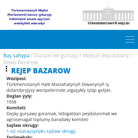
Türkmenistanyň Mejlisi
(Parlamenti) kanun çykaryjy
häkimiýeti amala aşyrýan
wekilçilikli edaradyr
TÜRKMENISTANYŇ MEJLISI
Baş sahypa
/
Düzümi we gurluşy
/
Mejlisiň deputatlary
/
Rejep Bazarow
REJEP BAZAROW
Wezipesi:
Türkmenistanyň Halk Maslahatynyň Diwanynyň Iş
dolandyryjysy wezipelerinde utgaşykly işläp gelýär.
Doglan ýyly:
1958
Komiteti:
Daşky gurşawy goramak, tebigatdan peýdalanmak we
agrosenagat toplumy baradaky komiteti
Saýlaw okrugy:
1-nji «Garaşsyzlyk» saýlaw okrugy
Terjimehaly: