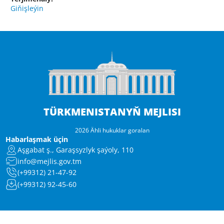
Giňişleýin
TÜRKMENISTANYŇ MEJLISI
2026 Ähli hukuklar goralan
Habarlaşmak üçin
Aşgabat ş., Garaşsyzlyk şaýoly, 110
info@mejlis.gov.tm
(+99312) 21-47-92
(+99312) 92-45-60