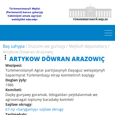
Türkmenistanyň Mejlisi
(Parlamenti) kanun çykaryjy
häkimiýeti amala aşyrýan
wekilçilikli edaradyr
TÜRKMENISTANYŇ MEJLISI
Baş sahypa
/
Düzümi we gurluşy
/
Mejlisiň deputatlary
/
Artykow Döwran Arazowiç
ARTYKOW DÖWRAN ARAZOWIÇ
Wezipesi:
Türkmenistanyň Agrar partiýasynyň Daşoguz welaýatynyň
Saparmyrat Türkmenbaşy etrap komitetiniň başlygy
Doglan ýyly:
1986
Komiteti:
Daşky gurşawy goramak, tebigatdan peýdalanmak we
agrosenagat toplumy baradaky komiteti
Saýlaw okrugy:
67-nji «Sarygamyş» saýlaw okrugy
Terjimehaly: