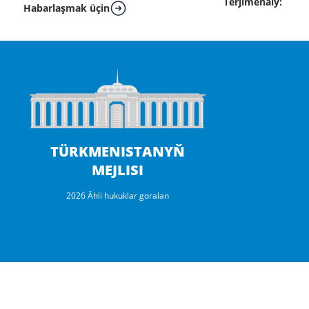
Terjimehaly:
Habarlaşmak üçin
TÜRKMENISTANYŇ
MEJLISI
2026 Ähli hukuklar goralan