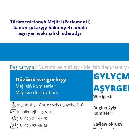
Türkmenistanyň Mejlisi (Parlamenti)
kanun çykaryjy häkimiýeti amala
aşyrýan wekilçilikli edaradyr
Baş sahypa
/
Düzümi we gurluşy
/
Mejlisiň deputatlary
GYLYÇM
Düzümi we gurluşy
AŞYRGE
Mejlisiň komitetleri
Mejlisiň deputatlary
Wezipesi:
Aşgabat ş., Garaşsyzlyk şaýoly, 110
Doglan ýyly:
info@mejlis.gov.tm
Komiteti:
(+9912) 21-47-92
Saýlaw okrugy:
(+9912) 92-45-60