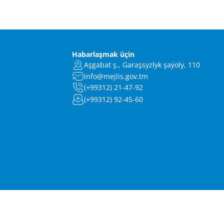
Habarlaşmak üçin
Aşgabat ş., Garaşsyzlyk şaýoly, 110
info@mejlis.gov.tm
(+99312) 21-47-92
(+99312) 92-45-60