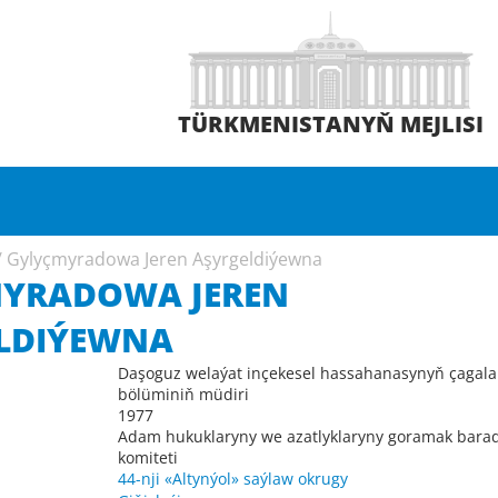
TÜRKMENISTANYŇ MEJLISI
/
Gylyçmyradowa Jeren Aşyrgeldiýewna
YRADOWA JEREN
LDIÝEWNA
Daşoguz welaýat inçekesel hassahanasynyň çagala
bölüminiň müdiri
1977
Adam hukuklaryny we azatlyklaryny goramak bara
komiteti
44-nji «Altynýol» saýlaw okrugy