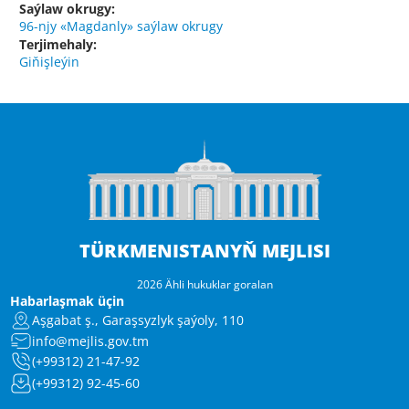
Saýlaw okrugy:
96-njy «Magdanly» saýlaw okrugy
Terjimehaly:
Giňişleýin
TÜRKMENISTANYŇ MEJLISI
2026 Ähli hukuklar goralan
Habarlaşmak üçin
Aşgabat ş., Garaşsyzlyk şaýoly, 110
info@mejlis.gov.tm
(+99312) 21-47-92
(+99312) 92-45-60