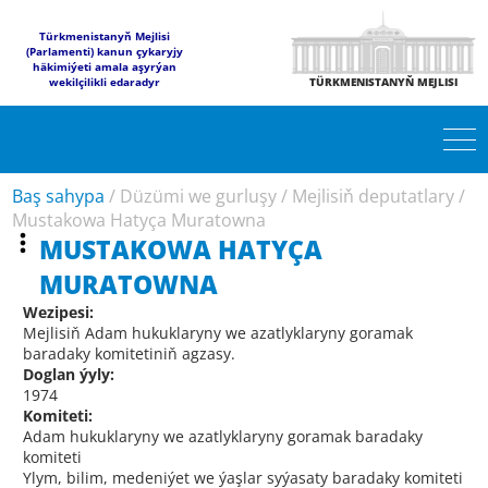
Türkmenistanyň Mejlisi
(Parlamenti) kanun çykaryjy
häkimiýeti amala aşyrýan
wekilçilikli edaradyr
TÜRKMENISTANYŇ MEJLISI
Baş sahypa
/
Düzümi we gurluşy
/
Mejlisiň deputatlary
/
Mustakowa Hatyça Muratowna
MUSTAKOWA HATYÇA
MURATOWNA
Wezipesi:
Mejlisiň Adam hukuklaryny we azatlyklaryny goramak
baradaky komitetiniň agzasy.
Doglan ýyly:
1974
Komiteti:
Adam hukuklaryny we azatlyklaryny goramak baradaky
komiteti
Ylym, bilim, medeniýet we ýaşlar syýasaty baradaky komiteti