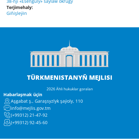
38-nji «Esenguly» saýlaw okrugy
Terjimehaly:
Giňişleýin
TÜRKMENISTANYŇ MEJLISI
2026 Ähli hukuklar goralan
Habarlaşmak üçin
Aşgabat ş., Garaşsyzlyk şaýoly, 110
info@mejlis.gov.tm
(+99312) 21-47-92
(+99312) 92-45-60