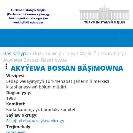
Türkmenistanyň Mejlisi
(Parlamenti) kanun çykaryjy
häkimiýeti amala aşyrýan
wekilçilikli edaradyr
TÜRKMENISTANYŇ MEJLISI
Baş sahypa
/
Düzümi we gurluşy
/
Mejlisiň deputatlary
/
Akyýewa Bossan Bäşimowna
AKYÝEWA BOSSAN BÄŞIMOWNA
Wezipesi:
Lebap welaýatynyň Türkmenabat şäheriniň merkezi
kitaphanasynyň bölüm müdiri
Doglan ýyly:
1988
Komiteti:
Kada-kanunçylyk baradaky komiteti
Saýlaw okrugy:
81-nji «Lebap» saýlaw okrugy
Terjimehaly:
Giňişleýin