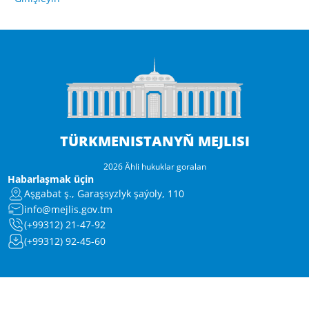
TÜRKMENISTANYŇ MEJLISI
2026 Ähli hukuklar goralan
Habarlaşmak üçin
Aşgabat ş., Garaşsyzlyk şaýoly, 110
info@mejlis.gov.tm
(+99312) 21-47-92
(+99312) 92-45-60