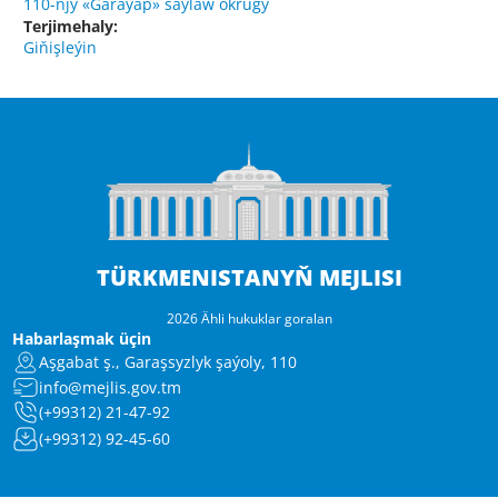
110-njy «Garaýap» saýlaw okrugy
Terjimehaly:
Giňişleýin
TÜRKMENISTANYŇ MEJLISI
2026 Ähli hukuklar goralan
Habarlaşmak üçin
Aşgabat ş., Garaşsyzlyk şaýoly, 110
info@mejlis.gov.tm
(+99312) 21-47-92
(+99312) 92-45-60