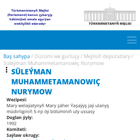
Türkmenistanyň Mejlisi
(Parlamenti) kanun çykaryjy
häkimiýeti amala aşyrýan
wekilçilikli edaradyr
TÜRKMENISTANYŇ MEJLISI
Baş sahypa
/
Düzümi we gurluşy
/
Mejlisiň deputatlary
/
Süleýman Muhammetamanowiç Nurymow
SÜLEÝMAN
MUHAMMETAMANOWIÇ
NURYMOW
Wezipesi:
Mary welaýatynyň Mary şäher Ýaşaýyş jaý ulanyş
müdirliginiň 5-nji öý bölüminiň uly ussasy
Doglan ýyly:
1992
Komiteti:
Saýlaw okrugy: