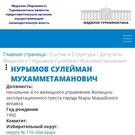
​Меджлис (Парламент)
Туркменистана является
представительным органом,
осуществляющим
законодательную власть
МЕДЖЛИС ТУРКМЕНИСТАНА
Главная страница
/
Состав и Структура
/
Депутаты
Меджлиса
/
Нурымов Сулейман Мухамметаманович
НУРЫМОВ СУЛЕЙМАН
МУХАММЕТАМАНОВИЧ
Должность:
Начальник 4-го жилищного управления Жилищно-
эксплуатационного треста города Мары Марыйского
велаята
Год рождения:
1992
Комитет:
Избирательный округ:
округу № 110 «Garaýap»