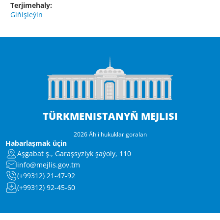
Terjimehaly:
Giňişleýin
TÜRKMENISTANYŇ MEJLISI
2026 Ähli hukuklar goralan
Habarlaşmak üçin
Aşgabat ş., Garaşsyzlyk şaýoly, 110
info@mejlis.gov.tm
(+99312) 21-47-92
(+99312) 92-45-60