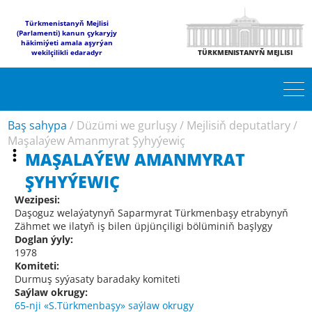
Türkmenistanyň Mejlisi
(Parlamenti) kanun çykaryjy
häkimiýeti amala aşyrýan
wekilçilikli edaradyr
TÜRKMENISTANYŇ MEJLISI
Baş sahypa
/
Düzümi we gurluşy
/
Mejlisiň deputatlary
/
Maşalaýew Amanmyrat Şyhyýewiç
MAŞALAÝEW AMANMYRAT
ŞYHYÝEWIÇ
Wezipesi:
Daşoguz welaýatynyň Saparmyrat Türkmenbaşy etrabynyň
Zähmet we ilatyň iş bilen üpjünçiligi bölüminiň başlygy
Doglan ýyly:
1978
Komiteti:
Durmuş syýasaty baradaky komiteti
Saýlaw okrugy:
65-nji «S.Türkmenbaşy» saýlaw okrugy