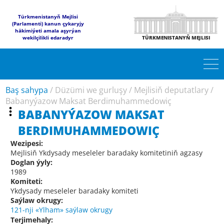
Türkmenistanyň Mejlisi
(Parlamenti) kanun çykaryjy
häkimiýeti amala aşyrýan
wekilçilikli edaradyr
TÜRKMENISTANYŇ MEJLISI
Baş sahypa
/
Düzümi we gurluşy
/
Mejlisiň deputatlary
/
Babanyýazow Maksat Berdimuhammedowiç
BABANYÝAZOW MAKSAT
BERDIMUHAMMEDOWIÇ
Wezipesi:
Mejlisiň Ykdysady meseleler baradaky komitetiniň agzasy
Doglan ýyly:
1989
Komiteti:
Ykdysady meseleler baradaky komiteti
Saýlaw okrugy:
121-nji «Ylham» saýlaw okrugy
Terjimehaly: