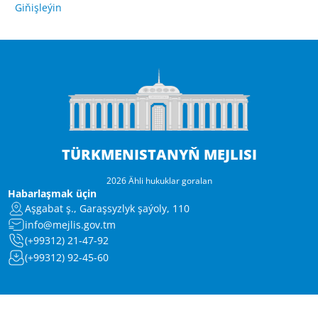
Giňişleýin
TÜRKMENISTANYŇ MEJLISI
2026 Ähli hukuklar goralan
Habarlaşmak üçin
Aşgabat ş., Garaşsyzlyk şaýoly, 110
info@mejlis.gov.tm
(+99312) 21-47-92
(+99312) 92-45-60