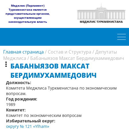
​Меджлис (Парламент)
Туркменистана является
представительным органом,
осуществляющим
законодательную власть
МЕДЖЛИС ТУРКМЕНИСТАНА
Главная страница
/
Состав и Структура
/
Депутаты
Меджлиса
/
Бабаныязов Максат Бердимухаммедович
БАБАНЫЯЗОВ МАКСАТ
БЕРДИМУХАММЕДОВИЧ
Должность:
Комитета Меджлиса Туркменистана по экономическим
вопросам.
Год рождения:
1989
Комитет:
Комитет по экономическим вопросам
Избирательный округ:
округу № 121 «Ylham»