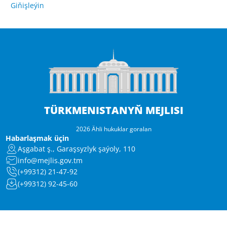
Giňişleýin
TÜRKMENISTANYŇ MEJLISI
2026 Ähli hukuklar goralan
Habarlaşmak üçin
Aşgabat ş., Garaşsyzlyk şaýoly, 110
info@mejlis.gov.tm
(+99312) 21-47-92
(+99312) 92-45-60