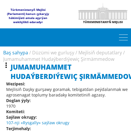
Türkmenistanyň Mejlisi
(Parlamenti) kanun çykaryjy
häkimiýeti amala aşyrýan
wekilçilikli edaradyr
TÜRKMENISTANYŇ MEJLISI
Baş sahypa
/
Düzümi we gurluşy
/
Mejlisiň deputatlary
/
Jumamuhammet Hudaýberdiýewiç Şirmämmedow
JUMAMUHAMMET
HUDAÝBERDIÝEWIÇ ŞIRMÄMMEDO
Wezipesi:
Mejlisiň Daşky gurşawy goramak, tebigatdan peýdalanmak we
agrosenagat toplumy baradaky komitetiniň agzasy.
Doglan ýyly:
1970
Komiteti:
Saýlaw okrugy:
107-nji «Rysgally» saýlaw okrugy
Terjimehaly: