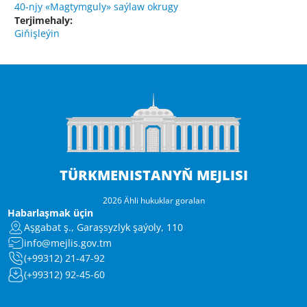
40-njy «Magtymguly» saýlaw okrugy
Terjimehaly:
Giňişleýin
TÜRKMENISTANYŇ MEJLISI
2026 Ähli hukuklar goralan
Habarlaşmak üçin
Aşgabat ş., Garaşsyzlyk şaýoly, 110
info@mejlis.gov.tm
(+99312) 21-47-92
(+99312) 92-45-60