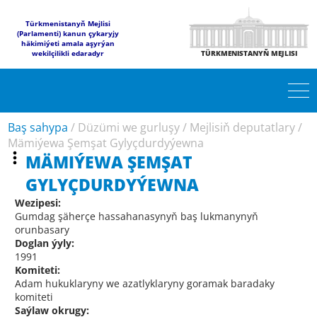
Türkmenistanyň Mejlisi
(Parlamenti) kanun çykaryjy
häkimiýeti amala aşyrýan
wekilçilikli edaradyr
TÜRKMENISTANYŇ MEJLISI
Baş sahypa
/
Düzümi we gurluşy
/
Mejlisiň deputatlary
/
Mämiýewa Şemşat Gylyçdurdyýewna
MÄMIÝEWA ŞEMŞAT
GYLYÇDURDYÝEWNA
Wezipesi:
Gumdag şäherçe hassahanasynyň baş lukmanynyň
orunbasary
Doglan ýyly:
1991
Komiteti:
Adam hukuklaryny we azatlyklaryny goramak baradaky
komiteti
Saýlaw okrugy: