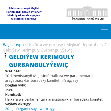
Türkmenistanyň Mejlisi
(Parlamenti) kanun çykaryjy
häkimiýeti amala aşyrýan
wekilçilikli edaradyr
TÜRKMENISTANYŇ MEJLISI
Baş sahypa
/
Düzümi we gurluşy
/
Mejlisiň deputatlary
/
Geldiýew Kerimguly Gurbangulyýewiç
GELDIÝEW KERIMGULY
GURBANGULYÝEWIÇ
Wezipesi:
Türkmenistanyň Mejlisiniň Halkara we parlamentara
aragatnaşyklar baradaky komitetiniň agzasy
Doglan ýyly:
1980
Komiteti:
Halkara we parlamentara aragatnaşyklar baradaky komiteti
Saýlaw okrugy:
20-nji «Yzgant» saýlaw okrugy