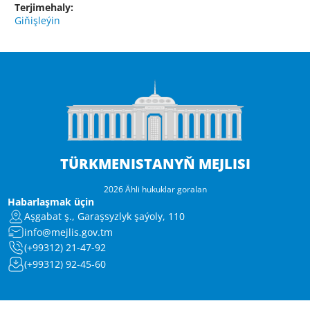
Terjimehaly:
Giňişleýin
TÜRKMENISTANYŇ MEJLISI
2026 Ähli hukuklar goralan
Habarlaşmak üçin
Aşgabat ş., Garaşsyzlyk şaýoly, 110
info@mejlis.gov.tm
(+99312) 21-47-92
(+99312) 92-45-60