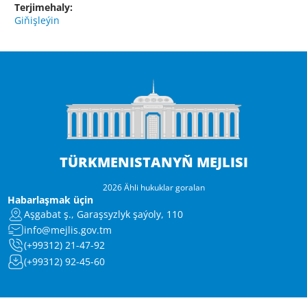
Terjimehaly:
Giňişleýin
TÜRKMENISTANYŇ MEJLISI
2026 Ähli hukuklar goralan
Habarlaşmak üçin
Aşgabat ş., Garaşsyzlyk şaýoly, 110
info@mejlis.gov.tm
(+99312) 21-47-92
(+99312) 92-45-60