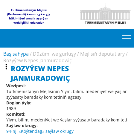
Türkmenistanyň Mejlisi
(Parlamenti) kanun çykaryjy
häkimiýeti amala aşyrýan
wekilçilikli edaradyr
TÜRKMENISTANYŇ MEJLISI
Baş sahypa
/
Düzümi we gurluşy
/
Mejlisiň deputatlary
/
Rozyýew Nepes Janmuradowiç
ROZYÝEW NEPES
JANMURADOWIÇ
Wezipesi:
Türkmenistanyň Mejlisiniň Ylym, bilim, medeniýet we ýaşlar
syýasaty baradaky komitetiniň agzasy
Doglan ýyly:
1989
Komiteti:
Ylym, bilim, medeniýet we ýaşlar syýasaty baradaky komiteti
Saýlaw okrugy:
94-nji «Köýtendag» saýlaw okrugy