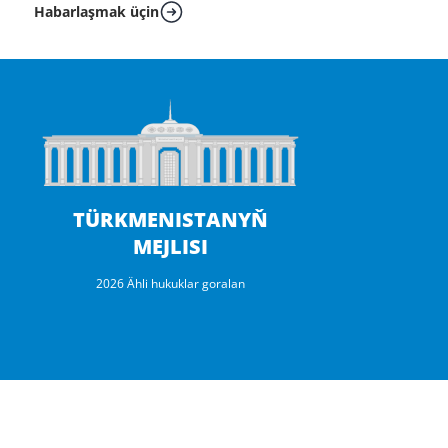
Habarlaşmak üçin
TÜRKMENISTANYŇ
MEJLISI
2026 Ähli hukuklar goralan