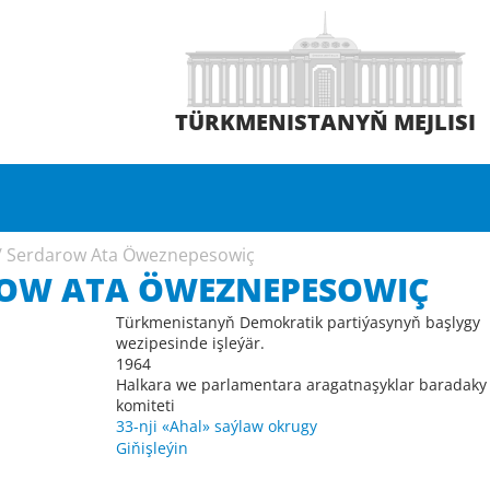
TÜRKMENISTANYŇ MEJLISI
/
Serdarow Ata Öweznepesowiç
OW ATA ÖWEZNEPESOWIÇ
Türkmenistanyň Demokratik partiýasynyň başlygy
wezipesinde işleýär.
1964
Halkara we parlamentara aragatnaşyklar baradaky
komiteti
33-nji «Ahal» saýlaw okrugy
Giňişleýin