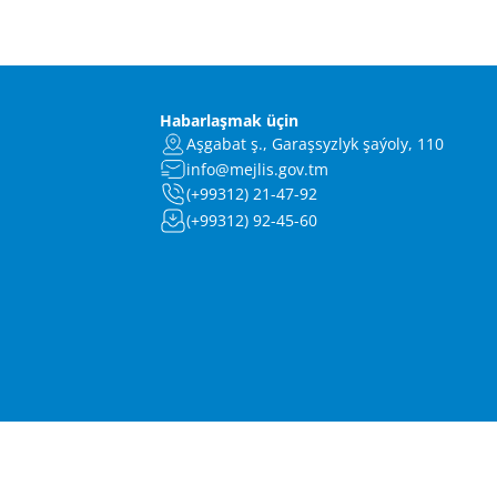
Habarlaşmak üçin
Aşgabat ş., Garaşsyzlyk şaýoly, 110
info@mejlis.gov.tm
(+99312) 21-47-92
(+99312) 92-45-60