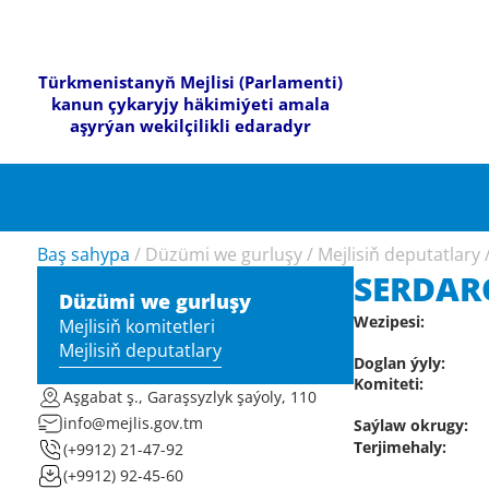
Türkmenistanyň Mejlisi (Parlamenti)
kanun çykaryjy häkimiýeti amala
aşyrýan wekilçilikli edaradyr
Baş sahypa
/
Düzümi we gurluşy
/
Mejlisiň deputatlary
SERDAR
Düzümi we gurluşy
Wezipesi:
Mejlisiň komitetleri
Mejlisiň deputatlary
Doglan ýyly:
Komiteti:
Aşgabat ş., Garaşsyzlyk şaýoly, 110
info@mejlis.gov.tm
Saýlaw okrugy:
Terjimehaly:
(+9912) 21-47-92
(+9912) 92-45-60