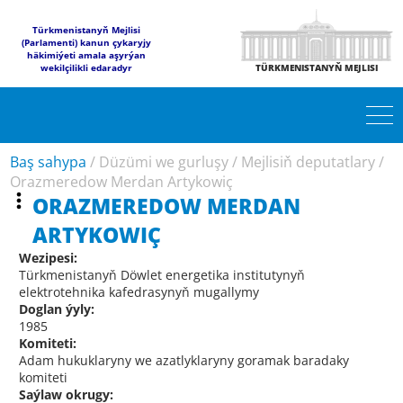
Türkmenistanyň Mejlisi
(Parlamenti) kanun çykaryjy
häkimiýeti amala aşyrýan
wekilçilikli edaradyr
TÜRKMENISTANYŇ MEJLISI
Baş sahypa
/
Düzümi we gurluşy
/
Mejlisiň deputatlary
/
Orazmeredow Merdan Artykowiç
ORAZMEREDOW MERDAN
ARTYKOWIÇ
Wezipesi:
Türkmenistanyň Döwlet energetika institutynyň
elektrotehnika kafedrasynyň mugallymy
Doglan ýyly:
1985
Komiteti:
Adam hukuklaryny we azatlyklaryny goramak baradaky
komiteti
Saýlaw okrugy: