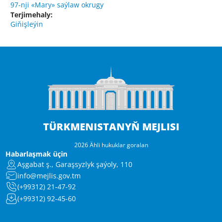
97-nji «Mary» saýlaw okrugy
Terjimehaly:
Giňişleýin
TÜRKMENISTANYŇ MEJLISI
2026 Ähli hukuklar goralan
Habarlaşmak üçin
Aşgabat ş., Garaşsyzlyk şaýoly, 110
info@mejlis.gov.tm
(+99312) 21-47-92
(+99312) 92-45-60