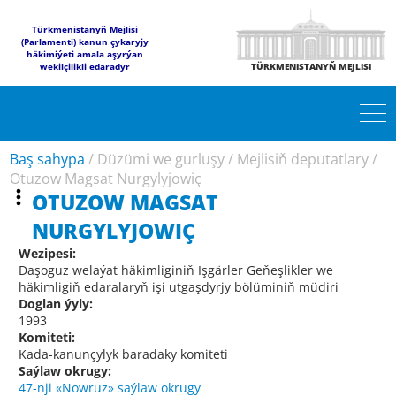
Türkmenistanyň Mejlisi
(Parlamenti) kanun çykaryjy
häkimiýeti amala aşyrýan
wekilçilikli edaradyr
TÜRKMENISTANYŇ MEJLISI
Baş sahypa
/
Düzümi we gurluşy
/
Mejlisiň deputatlary
/
Otuzow Magsat Nurgylyjowiç
OTUZOW MAGSAT
NURGYLYJOWIÇ
Wezipesi:
Daşoguz welaýat häkimliginiň Işgärler Geňeşlikler we
häkimligiň edaralaryň işi utgaşdyrjy bölüminiň müdiri
Doglan ýyly:
1993
Komiteti:
Kada-kanunçylyk baradaky komiteti
Saýlaw okrugy:
47-nji «Nowruz» saýlaw okrugy