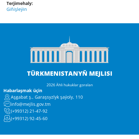
Terjimehaly:
Giňişleýin
TÜRKMENISTANYŇ MEJLISI
2026 Ähli hukuklar goralan
Habarlaşmak üçin
Aşgabat ş., Garaşsyzlyk şaýoly, 110
info@mejlis.gov.tm
(+99312) 21-47-92
(+99312) 92-45-60