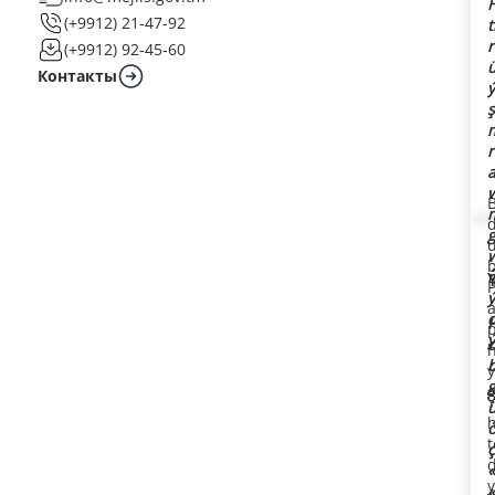
H
(+9912) 21-47-92
t
r
(+9912) 92-45-60
ü
Контакты
ý
ş
m
r
a
B
m
g
u
w
m
ý
d
ý