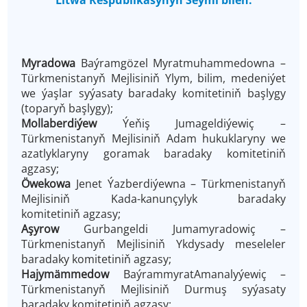
Litwa Respublikasynyň Seými bilen:
Myradowa
Baýramgözel Myratmuhammedowna
–
Türkmenistanyň Mejlisiniň Ylym, bilim, medeniýet
we ýaşlar syýasaty baradaky komitetiniň başlygy
(toparyň başlygy);
Mollaberdiýew
Ýeňiş Jumageldiýewiç –
Türkmenistanyň Mejlisiniň Adam hukuklaryny we
azatlyklaryny goramak baradaky komitetiniň
agzasy;
Öwekowa
Jenet Ýazberdiýewna – Türkmenistanyň
Mejlisiniň Kada-kanunçylyk baradaky
komitetiniň agzasy;
Aşyrow
Gurbangeldi Jumamyradowiç –
Türkmenistanyň Mejlisiniň Ykdysady meseleler
baradaky komitetiniň agzasy;
Hajymämmedow
BaýrammyratAmanalyýewiç –
Türkmenistanyň Mejlisiniň Durmuş syýasaty
baradaky komitetiniň agzasy;