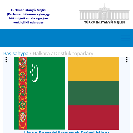
Türkmenistanyň Mejlisi
(Parlamenti) kanun çykaryjy
häkimiýeti amala aşyrýan
wekilçilikli edaradyr
TÜRKMENISTANYŇ MEJLISI
Baş sahypa
/
Halkara
/
Dostluk toparlary