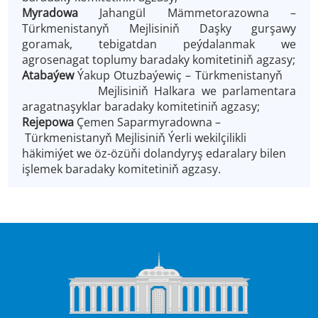
Myradowa
Jahangül Mämmetorazowna –
Türkmenistanyň Mejlisiniň Daşky gurşawy
goramak, tebigatdan peýdalanmak we
agrosenagat toplumy baradaky komitetiniň agzasy;
Atabaýew
Ýakup Otuzbaýewiç – Türkmenistanyň
Mejlisiniň Halkara we parlamentara
aragatnaşyklar baradaky komitetiniň agzasy;
Rejepowa
Çemen Saparmyradowna –
Türkmenistanyň Mejlisiniň Ýerli wekilçilikli
häkimiýet we öz-özüňi dolandyryş edaralary bilen
işlemek baradaky komitetiniň agzasy.