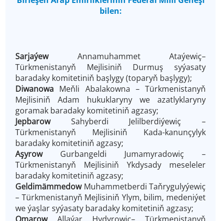
Birleşen Arap Emirlikleriniň Federal Milli Geňeşi
bilen:
Sarjaýew
Annamuhammet
Ataýewiç–
Türkmenistanyň Mejlisiniň Durmuş syýasaty
baradaky komitetiniň başlygy (toparyň başlygy);
Diwanowa
Meňli Abalakowna – Türkmenistanyň
Mejlisiniň Adam hukuklaryny we azatlyklaryny
goramak baradaky komitetiniň agzasy;
Jepbarow
Sahyberdi Jelilberdiýewiç –
Türkmenistanyň Mejlisiniň Kada-kanunçylyk
baradaky komitetiniň agzasy;
Aşyrow
Gurbangeldi Jumamyradowiç –
Türkmenistanyň Mejlisiniň Ykdysady meseleler
baradaky komitetiniň agzasy;
Geldimämmedow
Muhammetberdi Taňrygulyýewiç
– Türkmenistanyň Mejlisiniň Ylym, bilim, medeniýet
we ýaşlar syýasaty baradaky komitetiniň agzasy;
Omarow
Allaýar Hydyrowiç– Türkmenistanyň