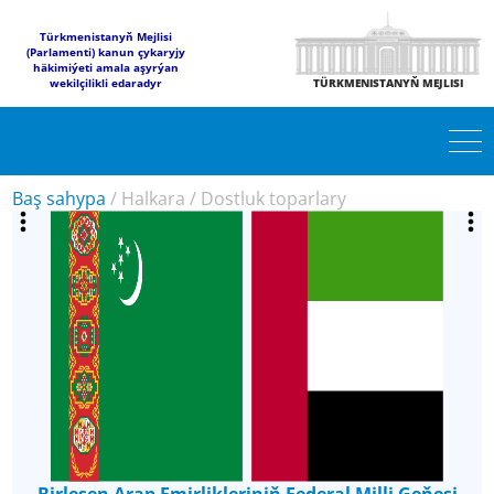
Türkmenistanyň Mejlisi
(Parlamenti) kanun çykaryjy
häkimiýeti amala aşyrýan
wekilçilikli edaradyr
TÜRKMENISTANYŇ MEJLISI
Baş sahypa
/
Halkara
/
Dostluk toparlary