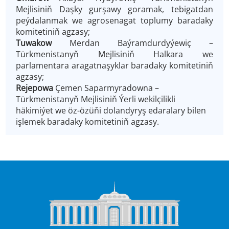
Mejlisiniň Daşky gurşawy goramak, tebigatdan
peýdalanmak we agrosenagat toplumy baradaky
komitetiniň agzasy;
Tuwakow
Merdan Baýramdurdyýewiç –
Türkmenistanyň Mejlisiniň Halkara we
parlamentara aragatnaşyklar baradaky komitetiniň
agzasy;
Rejepowa
Çemen Saparmyradowna –
Türkmenistanyň Mejlisiniň Ýerli wekilçilikli
häkimiýet we öz-özüňi dolandyryş edaralary bilen
işlemek baradaky komitetiniň agzasy.